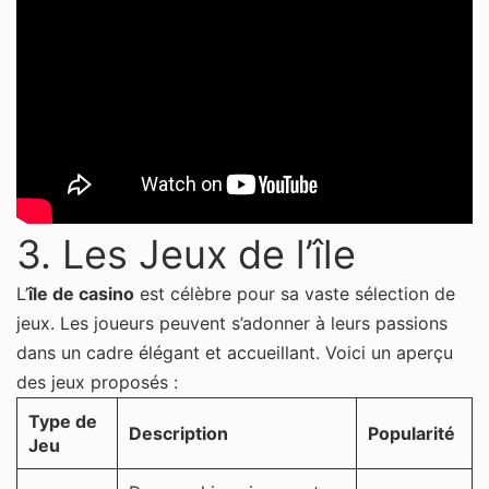
3. Les Jeux de l’île
L’
île de casino
est célèbre pour sa vaste sélection de
jeux. Les joueurs peuvent s’adonner à leurs passions
dans un cadre élégant et accueillant. Voici un aperçu
des jeux proposés :
Type de
Description
Popularité
Jeu