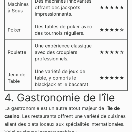
Des machines innovantes
Machines
offrant des jackpots
★★★★★
à Sous
impressionnants.
Des tables de poker avec
Poker
★★★★☆
des tournois réguliers.
Une expérience classique
Roulette
avec des croupiers
★★★★☆
professionnels.
Une variété de jeux de
Jeux de
table, y compris le
★★★★★
Table
blackjack et le baccarat.
4. Gastronomie de l’île
La gastronomie est un autre atout majeur de l’
île de
casino
. Les restaurants offrent une variété de cuisines
allant des plats locaux aux spécialités internationales.