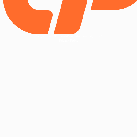
Copyright © 2025 WebPros International, L.L.C.
Privacy Policy