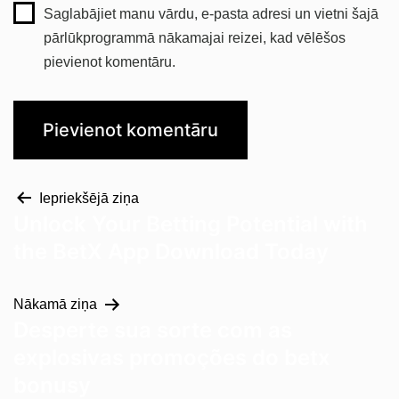
Saglabājiet manu vārdu, e-pasta adresi un vietni šajā
pārlūkprogrammā nākamajai reizei, kad vēlēšos
pievienot komentāru.
Iepriekšējā ziņa
Unlock Your Betting Potential with
the BetX App Download Today
Nākamā ziņa
Desperte sua sorte com as
explosivas promoções do betx
bonusy