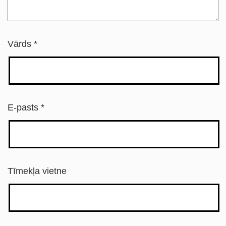
Vārds
*
E-pasts
*
Tīmekļa vietne