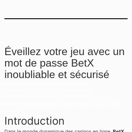
Éveillez votre jeu avec un
mot de passe BetX
inoubliable et sécurisé
Introduction
Qu’est-ce que BetX Casino ?
L’importance d’un mot de passe sécurisé
Comment créer un mot de passe BetX efficace
Meilleures pratiques pour la sécurité de votre compte
Conclusion
Introduction
Dans le monde dynamique des casinos en ligne,
BetX