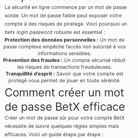
La sécurité en ligne commence par un mot de passe
solide. Un mot de passe faible peut exposer votre
compte à des risques de piratage. Voici pourquoi un
betx login password
robuste est essentiel :
Protection des données personnelles :
Un mot de
passe complexe empêche l’accès non autorisé à vos
informations sensibles.
Prévention des fraudes :
Un compte sécurisé réduit
les risques de transactions frauduleuses.
Tranquillité d’esprit :
Savoir que votre compte est
protégé vous permet de jouer en toute sérénité.
Comment créer un mot
de passe BetX efficace
Créer un mot de passe sûr pour votre compte BetX
nécessite de suivre quelques règles simples mais
efficaces. Voici un guide étape par étape :