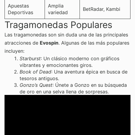
Apuestas
Amplia
BetRadar, Kambi
Deportivas
variedad
Tragamonedas Populares
Las tragamonedas son sin duda una de las principales
atracciones de
Evospin
. Algunas de las más populares
incluyen:
Starburst
: Un clásico moderno con gráficos
vibrantes y emocionantes giros.
Book of Dead
: Una aventura épica en busca de
tesoros antiguos.
Gonzo’s Quest
: Únete a Gonzo en su búsqueda
de oro en una selva llena de sorpresas.