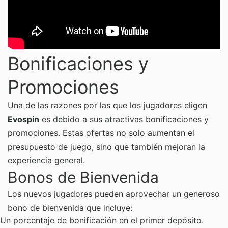
Bonificaciones y
Promociones
Una de las razones por las que los jugadores eligen
Evospin
es debido a sus atractivas bonificaciones y
promociones. Estas ofertas no solo aumentan el
presupuesto de juego, sino que también mejoran la
experiencia general.
Bonos de Bienvenida
Los nuevos jugadores pueden aprovechar un generoso
bono de bienvenida que incluye:
Un porcentaje de bonificación en el primer depósito.