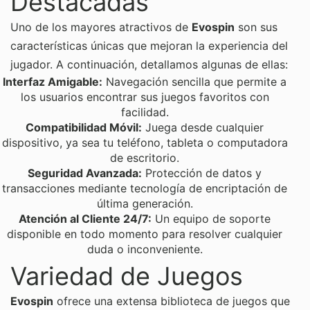
Destacadas
Uno de los mayores atractivos de
Evospin
son sus
características únicas que mejoran la experiencia del
jugador. A continuación, detallamos algunas de ellas:
Interfaz Amigable:
Navegación sencilla que permite a
los usuarios encontrar sus juegos favoritos con
facilidad.
Compatibilidad Móvil:
Juega desde cualquier
dispositivo, ya sea tu teléfono, tableta o computadora
de escritorio.
Seguridad Avanzada:
Protección de datos y
transacciones mediante tecnología de encriptación de
última generación.
Atención al Cliente 24/7:
Un equipo de soporte
disponible en todo momento para resolver cualquier
duda o inconveniente.
Variedad de Juegos
Evospin
ofrece una extensa biblioteca de juegos que