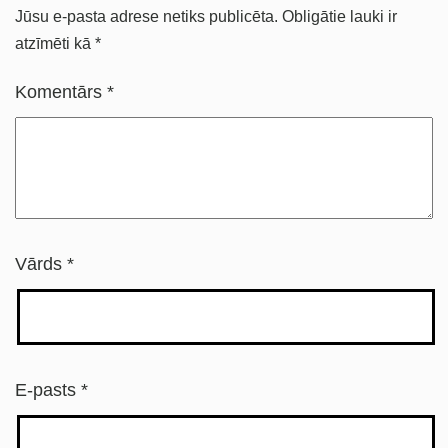
Jūsu e-pasta adrese netiks publicēta.
Obligātie lauki ir
atzīmēti kā
*
Komentārs
*
Vārds
*
E-pasts
*