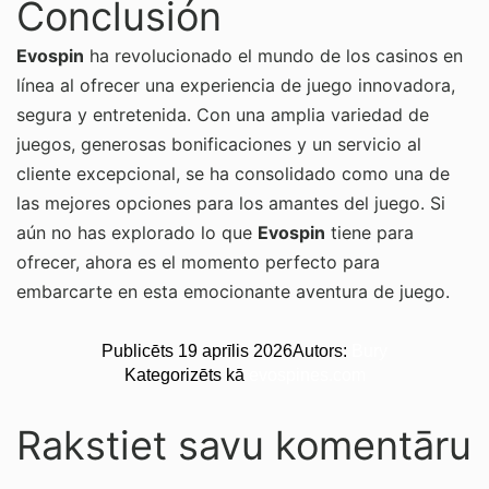
Conclusión
Evospin
ha revolucionado el mundo de los casinos en
línea al ofrecer una experiencia de juego innovadora,
segura y entretenida. Con una amplia variedad de
juegos, generosas bonificaciones y un servicio al
cliente excepcional, se ha consolidado como una de
las mejores opciones para los amantes del juego. Si
aún no has explorado lo que
Evospin
tiene para
ofrecer, ahora es el momento perfecto para
embarcarte en esta emocionante aventura de juego.
Publicēts
19 aprīlis 2026
Autors:
Bury
Kategorizēts kā
evospines.com
Rakstiet savu komentāru