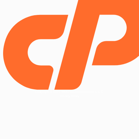
Copyright © 2025 WebPros International, L.L.C.
Privacy Policy