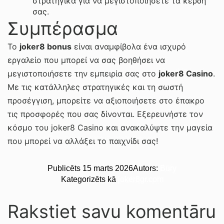
στρατηγικά για να μεγιστοποιήσετε τα κέρδη
σας.
Συμπέρασμα
Το
joker8 bonus
είναι αναμφίβολα ένα ισχυρό
εργαλείο που μπορεί να σας βοηθήσει να
μεγιστοποιήσετε την εμπειρία σας στο
joker8 Casino
.
Με τις κατάλληλες στρατηγικές και τη σωστή
προσέγγιση, μπορείτε να αξιοποιήσετε στο έπακρο
τις προσφορές που σας δίνονται. Εξερευνήστε τον
κόσμο του joker8 Casino και ανακαλύψτε την μαγεία
που μπορεί να αλλάξει το παιχνίδι σας!
Publicēts
15 marts 2026
Autors:
Bury
Kategorizēts kā
joker8gr.com
Rakstiet savu komentāru