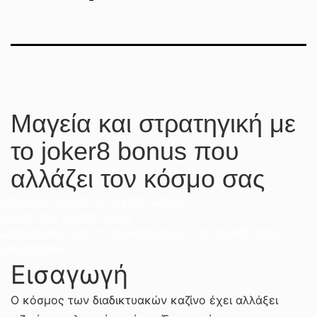
Μαγεία και στρατηγική με
το joker8 bonus που
αλλάζει τον κόσμο σας
Εισαγωγή
Τι είναι το joker8 Casino;
Οφέλη του joker8 bonus
Στρατηγικές για την εκμετάλλευση του joker8 bonus
Συμπέρασμα
Εισαγωγή
Ο κόσμος των διαδικτυακών καζίνο έχει αλλάξει