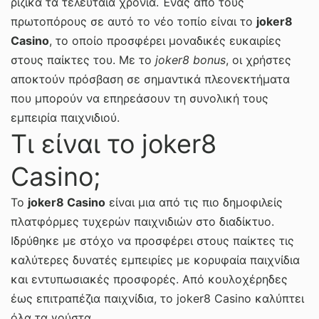
ριζικά τα τελευταία χρόνια. Ένας από τους
πρωτοπόρους σε αυτό το νέο τοπίο είναι το
joker8
Casino
, το οποίο προσφέρει μοναδικές ευκαιρίες
στους παίκτες του. Με το
joker8 bonus
, οι χρήστες
αποκτούν πρόσβαση σε σημαντικά πλεονεκτήματα
που μπορούν να επηρεάσουν τη συνολική τους
εμπειρία παιχνιδιού.
Τι είναι το joker8
Casino;
Το
joker8 Casino
είναι μια από τις πιο δημοφιλείς
πλατφόρμες τυχερών παιχνιδιών στο διαδίκτυο.
Ιδρύθηκε με στόχο να προσφέρει στους παίκτες τις
καλύτερες δυνατές εμπειρίες με κορυφαία παιχνίδια
και εντυπωσιακές προσφορές. Από κουλοχέρηδες
έως επιτραπέζια παιχνίδια, το joker8 Casino καλύπτει
όλα τα γούστα.