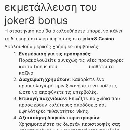
εκμετάλλευση του
joker8 bonus
Η στρατηγική που θα ακολουθήσετε μπορεί να κάνει
τη διαφορά στην εμπειρία σας στο
joker8 Casino
.
Ακολουθούν μερικές χρήσιμες συμβουλές:
Ενημέρωση για τις προσφορές:
Παρακολουθείτε συνεχώς τις νέες προσφορές
και τα bonus που
joker8gr.com
διαθέτει το
καζίνο.
Διαχείριση χρημάτων:
Καθορίστε ένα
προϋπολογισμό πριν ξεκινήσετε να παίζετε,
ώστε να αποφύγετε τις υπερβολές.
Επιλογή παιχνιδιών:
Επιλέξτε παιχνίδια που
προσφέρουν καλύτερες αποδόσεις και
υψηλότερες πιθανότητες νίκης.
Αξιοποίηση δωρεάν περιστροφών:
Χρησιμοποιήστε τις δωρεάν περιστροφές σας