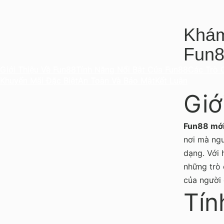
Khám
Fun8
Giới Thiệu Về Fun88
Tính Năng Nổi Bật Của Fun88
Các Trò 
Khuyến Mãi Đặc Biệt
An Toàn Và Bảo Mật
Kết Luận
Giớ
Fun88 mới
nơi mà ngư
dạng. Với 
những trò 
của người 
Tín