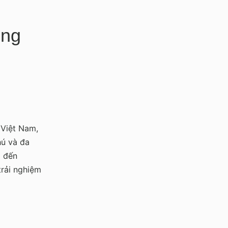
ùng
 Việt Nam,
hú và đa
g đến
trải nghiệm