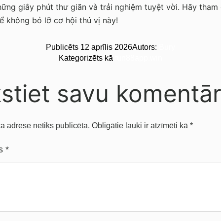
ững giây phút thư giãn và trải nghiệm tuyệt vời. Hãy tham
 không bỏ lỡ cơ hội thú vị này!
Publicēts
12 aprīlis 2026
Autors:
Bury
Kategorizēts kā
fun88app.win
stiet savu komentā
a adrese netiks publicēta.
Obligātie lauki ir atzīmēti kā
*
rs
*