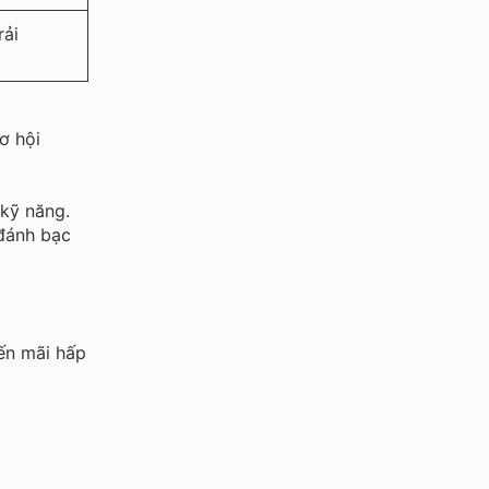
rải
ơ hội
 kỹ năng.
 đánh bạc
ến mãi hấp