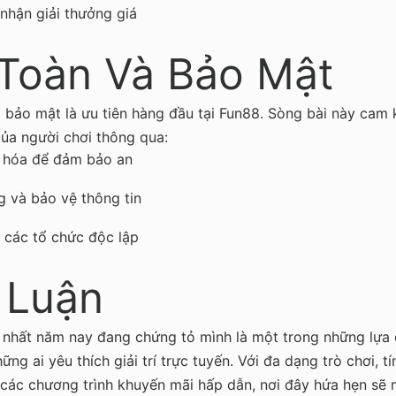
nhận giải thưởng giá
Toàn Và Bảo Mật
 bảo mật là ưu tiên hàng đầu tại Fun88. Sòng bài này cam 
của người chơi thông qua:
ã hóa để đảm bảo an
g và bảo vệ thông tin
 các tổ chức độc lập
 Luận
 nhất năm nay đang chứng tỏ mình là một trong những lựa
ững ai yêu thích giải trí trực tuyến. Với đa dạng trò chơi, t
 các chương trình khuyến mãi hấp dẫn, nơi đây hứa hẹn sẽ