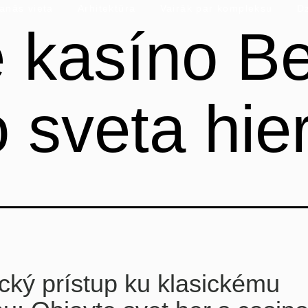
anās vieta
Arhitektūra
Vairāk par kompleksu
Dz
é kasíno B
 sveta hie
cký prístup ku klasickému