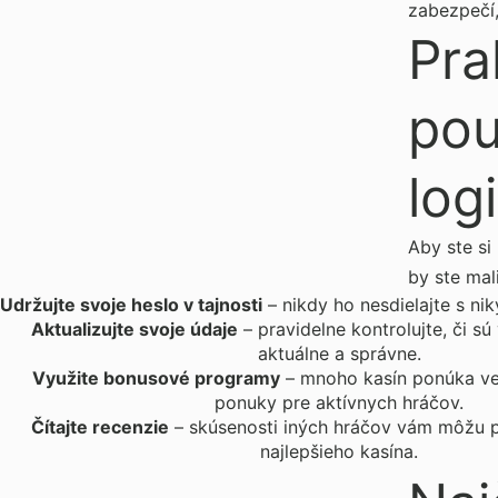
zabezpečí
Pra
pou
log
Aby ste si 
by ste mal
Udržujte svoje heslo v tajnosti
– nikdy ho nesdielajte s ni
Aktualizujte svoje údaje
– pravidelne kontrolujte, či sú
aktuálne a správne.
Využite bonusové programy
– mnoho kasín ponúka ve
ponuky pre aktívnych hráčov.
Čítajte recenzie
– skúsenosti iných hráčov vám môžu 
najlepšieho kasína.