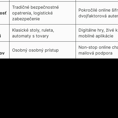
Tradičné bezpečnostné
Pokročilé online šif
osť
opatrenia, logistické
dvojfaktorová auten
zabezpečenie
Klasické stoly, ruleta,
Digitálne hry, živé 
i
automaty s tovary
mobilné aplikácie
Non-stop online cha
Osobný osobný prístup
ov
mailová podpora