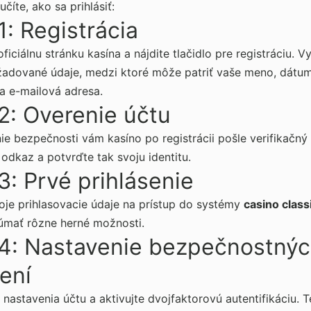
číte, ako sa prihlásiť:
1: Registrácia
ficiálnu stránku kasína a nájdite tlačidlo pre registráciu. V
žadované údaje, medzi ktoré môže patriť vaše meno, dátu
a e-mailová adresa.
2: Overenie účtu
ie bezpečnosti vám kasíno po registrácii pošle verifikačný 
a odkaz a potvrďte tak svoju identitu.
3: Prvé prihlásenie
oje prihlasovacie údaje na prístup do systémy
casino class
úmať rôzne herné možnosti.
 4: Nastavenie bezpečnostný
ení
a nastavenia účtu a aktivujte dvojfaktorovú autentifikáciu. 