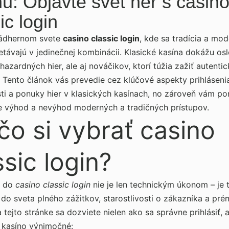
u: Objavte svet her s casin
ic login
 nádhernom svete
casino classic login
, kde sa tradícia a mo
retávajú v jedinečnej kombinácii. Klasické kasína dokážu osl
hazardných hier, ale aj nováčikov, ktorí túžia zažiť autenti
 Tento článok vás prevedie cez klúčové aspekty prihláseni
i a ponuky hier v klasických kasínach, no zároveň vám p
e výhod a nevýhod moderných a tradičných prístupov.
čo si vybrať casino
ssic login?
e do
casino classic login
nie je len technickým úkonom – je 
do sveta plného zážitkov, starostlivosti o zákazníka a pré
 tejto stránke sa dozviete nielen ako sa správne prihlásiť, a
é kasíno výnimočné: