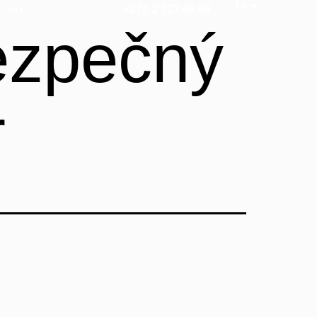
īvokļi
+371 2 727 68 69
ezpečný
r