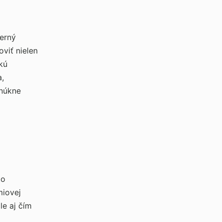
o
derný
oviť nielen
ckú
a,
onúkne
to
miovej
le aj čím