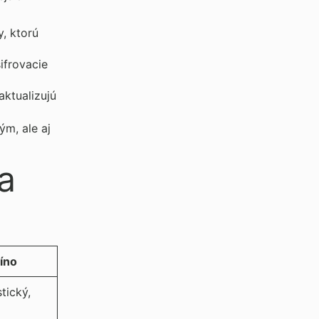
, ktorú
ifrovacie
aktualizujú
ým, ale aj
a
íno
tický,