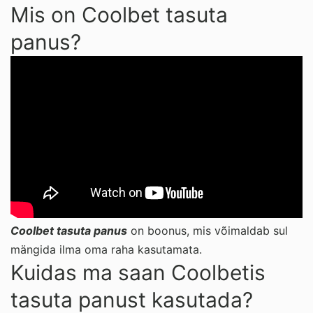
Mis on Coolbet tasuta
panus?
Coolbet tasuta panus
on boonus, mis võimaldab sul
mängida ilma oma raha kasutamata.
Kuidas ma saan Coolbetis
tasuta panust kasutada?