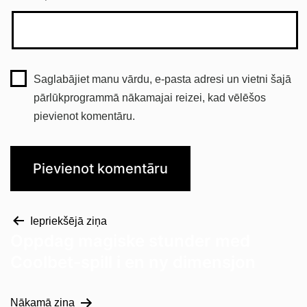
Saglabājiet manu vārdu, e-pasta adresi un vietni šajā
pārlūkprogrammā nākamajai reizei, kad vēlēšos
pievienot komentāru.
Iepriekšējā ziņa
Oppdag magiske stunder med
Coolbet-spill i en ny dimensjon
Nākamā ziņa