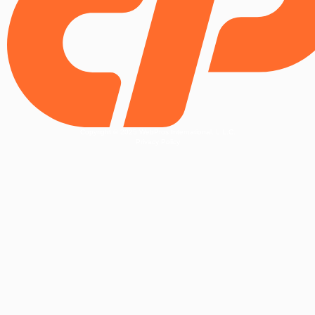
Copyright © 2025 WebPros International, L.L.C.
Privacy Policy