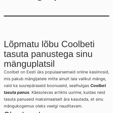
Lõpmatu lõbu Coolbeti
tasuta panustega sinu
mänguplatsil
Coolbet on Eesti üks populaarsemaid online kasiinosid,
mis pakub mängijatele mitte ainult laia valikut mänge,
vaid ka suurepäraseid boonuseid, sealhulgas
Coolbet
tasuta panus
. Käesolevas artiklis uurime, kuidas neid
tasuta panuseid maksimaalselt ära kasutada, et sinu
mängukogemus oleks veelgi nauditavam.