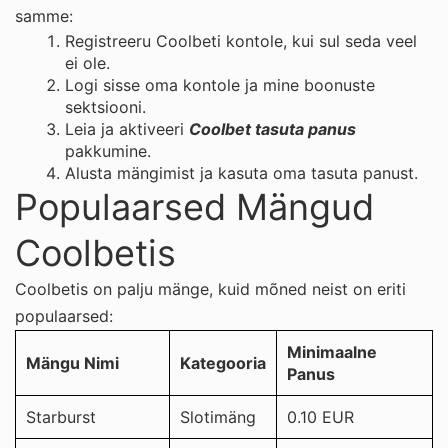
samme:
Registreeru Coolbeti kontole, kui sul seda veel
ei ole.
Logi sisse oma kontole ja mine boonuste
sektsiooni.
Leia ja aktiveeri
Coolbet tasuta panus
pakkumine.
Alusta mängimist ja kasuta oma tasuta panust.
Populaarsed Mängud
Coolbetis
Coolbetis on palju mänge, kuid mõned neist on eriti
populaarsed:
Minimaalne
Mängu Nimi
Kategooria
Panus
Starburst
Slotimäng
0.10 EUR