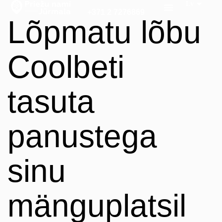
+371 2 7276869
Lõpmatu lõbu
Coolbeti
tasuta
panustega
sinu
mänguplatsil