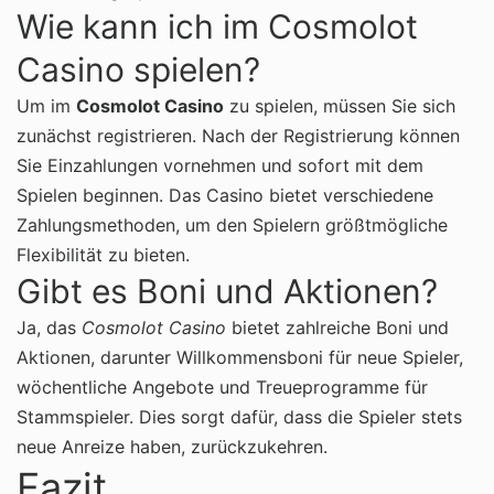
Wie kann ich im Cosmolot
Casino spielen?
Um im
Cosmolot Casino
zu spielen, müssen Sie sich
zunächst registrieren. Nach der Registrierung können
Sie Einzahlungen vornehmen und sofort mit dem
Spielen beginnen. Das Casino bietet verschiedene
Zahlungsmethoden, um den Spielern größtmögliche
Flexibilität zu bieten.
Gibt es Boni und Aktionen?
Ja, das
Cosmolot Casino
bietet zahlreiche Boni und
Aktionen, darunter Willkommensboni für neue Spieler,
wöchentliche Angebote und Treueprogramme für
Stammspieler. Dies sorgt dafür, dass die Spieler stets
neue Anreize haben, zurückzukehren.
Fazit