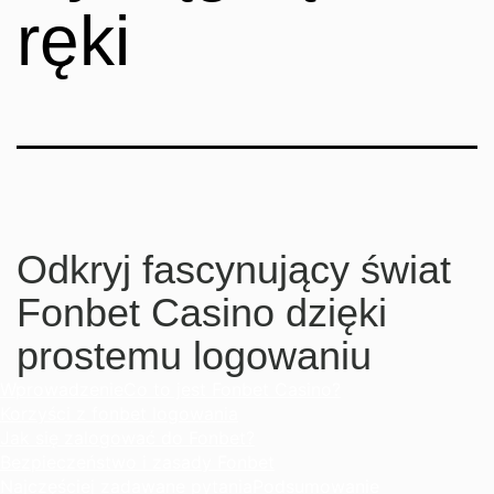
ręki
Odkryj fascynujący świat
Fonbet Casino dzięki
prostemu logowaniu
Wprowadzenie
Co to jest Fonbet Casino?
Korzyści z fonbet logowania
Jak się zalogować do Fonbet?
Bezpieczeństwo i zasady Fonbet
Najczęściej zadawane pytania
Podsumowanie