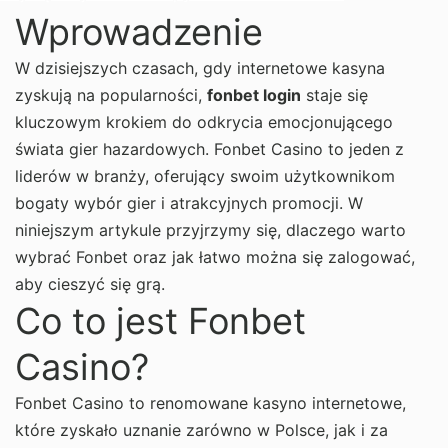
Wprowadzenie
W dzisiejszych czasach, gdy internetowe kasyna
zyskują na popularności,
fonbet login
staje się
kluczowym krokiem do odkrycia emocjonującego
świata gier hazardowych. Fonbet Casino to jeden z
liderów w branży, oferujący swoim użytkownikom
bogaty wybór gier i atrakcyjnych promocji. W
niniejszym artykule przyjrzymy się, dlaczego warto
wybrać Fonbet oraz jak łatwo można się zalogować,
aby cieszyć się grą.
Co to jest Fonbet
Casino?
Fonbet Casino to renomowane kasyno internetowe,
które zyskało uznanie zarówno w Polsce, jak i za