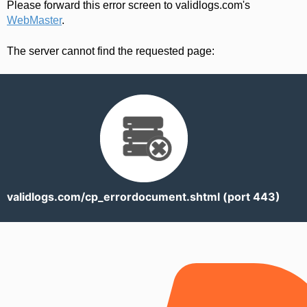
Please forward this error screen to validlogs.com's
WebMaster
.
The server cannot find the requested page:
validlogs.com/cp_errordocument.shtml (port 443)