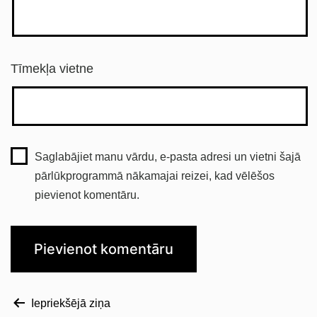
Tīmekļa vietne
Saglabājiet manu vārdu, e-pasta adresi un vietni šajā
pārlūkprogrammā nākamajai reizei, kad vēlēšos
pievienot komentāru.
Iepriekšējā ziņa