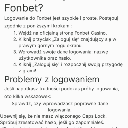
Fonbet?
Logowanie do Fonbet jest szybkie i proste. Postępuj
zgodnie z poniższymi krokami:
Wejdź na oficjalną stronę Fonbet Casino.
Kliknij przycisk „Zaloguj się” znajdujący się w
prawym górnym rogu ekranu.
Wprowadź swoje dane logowania: nazwę
użytkownika oraz hasło.
Kliknij „Zaloguj się” i rozpocznij swoją przygodę
z grami!
Problemy z logowaniem
Jeśli napotkasz trudności podczas próby logowania,
oto kilka wskazówek:
Sprawdź, czy wprowadzasz poprawne dane
logowania.
Upewnij się, że nie masz włączonego Caps Lock.
Spróbuj zresetować hasło, jeśli go zapomniałeś.