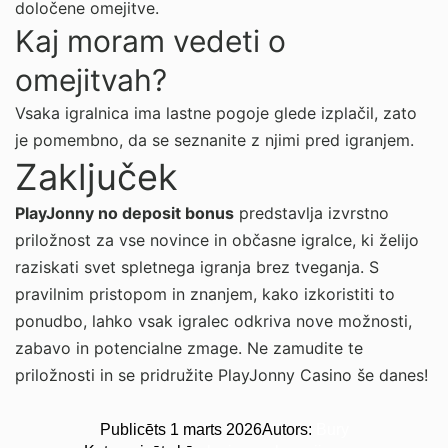
določene omejitve.
Kaj moram vedeti o
omejitvah?
Vsaka igralnica ima lastne pogoje glede izplačil, zato
je pomembno, da se seznanite z njimi pred igranjem.
Zaključek
PlayJonny no deposit bonus
predstavlja izvrstno
priložnost za vse novince in občasne igralce, ki želijo
raziskati svet spletnega igranja brez tveganja. S
pravilnim pristopom in znanjem, kako izkoristiti to
ponudbo, lahko vsak igralec odkriva nove možnosti,
zabavo in potencialne zmage. Ne zamudite te
priložnosti in se pridružite PlayJonny Casino še danes!
Publicēts
1 marts 2026
Autors:
Bury