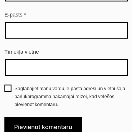
E-pasts
*
Tīmekļa vietne
Saglabājiet manu vārdu, e-pasta adresi un vietni šajā
pārlūkprogrammā nākamajai reizei, kad vēlēšos
pievienot komentāru.