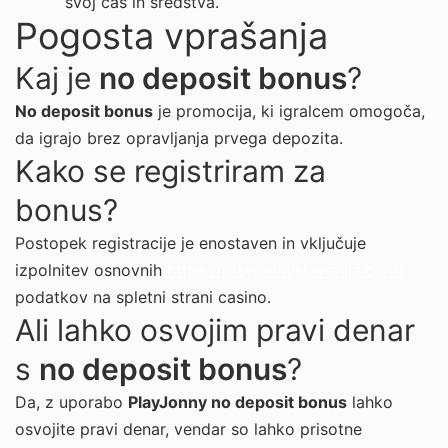
svoj čas in sredstva.
Pogosta vprašanja
Kaj je
no deposit bonus
?
No deposit bonus
je promocija, ki igralcem omogoča,
da igrajo brez opravljanja prvega depozita.
Kako se registriram za
bonus?
Postopek registracije je enostaven in vključuje
izpolnitev osnovnih
https://playjonnyslovenija.com/
podatkov na spletni strani casino.
Ali lahko osvojim pravi denar
s
no deposit bonus
?
Da, z uporabo
PlayJonny no deposit bonus
lahko
osvojite pravi denar, vendar so lahko prisotne