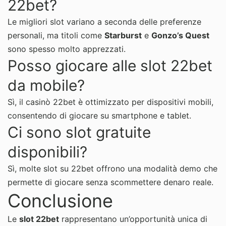
22bet?
Le migliori slot variano a seconda delle preferenze
personali, ma titoli come
Starburst
e
Gonzo’s Quest
sono spesso molto apprezzati.
Posso giocare alle slot 22bet
da mobile?
Sì, il casinò 22bet è ottimizzato per dispositivi mobili,
consentendo di giocare su smartphone e tablet.
Ci sono slot gratuite
disponibili?
Sì, molte slot su 22bet offrono una modalità demo che
permette di giocare senza scommettere denaro reale.
Conclusione
Le
slot 22bet
rappresentano un’opportunità unica di