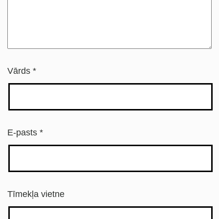
Vārds
*
E-pasts
*
Tīmekļa vietne