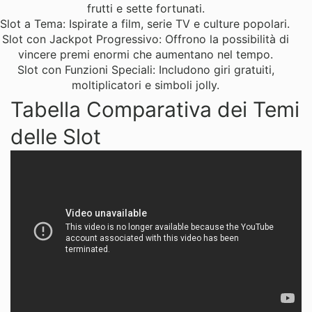
frutti e sette fortunati.
Slot a Tema: Ispirate a film, serie TV e culture popolari.
Slot con Jackpot Progressivo: Offrono la possibilità di
vincere premi enormi che aumentano nel tempo.
Slot con Funzioni Speciali: Includono giri gratuiti,
moltiplicatori e simboli jolly.
Tabella Comparativa dei Temi
delle Slot