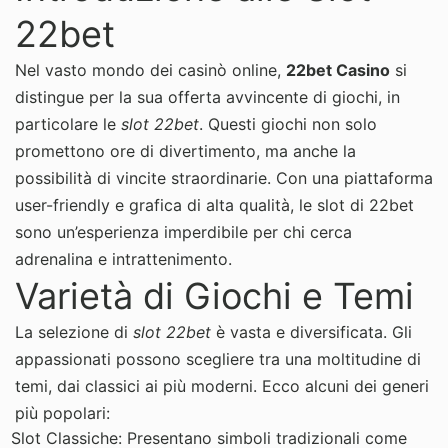
22bet
Nel vasto mondo dei casinò online,
22bet Casino
si
distingue per la sua offerta avvincente di giochi, in
particolare le
slot 22bet
. Questi giochi non solo
promettono ore di divertimento, ma anche la
possibilità di vincite straordinarie. Con una piattaforma
user-friendly e grafica di alta qualità, le slot di 22bet
sono un’esperienza imperdibile per chi cerca
adrenalina e intrattenimento.
Varietà di Giochi e Temi
La selezione di
slot 22bet
è vasta e diversificata. Gli
appassionati possono scegliere tra una moltitudine di
temi, dai classici ai più moderni. Ecco alcuni dei generi
più popolari:
Slot Classiche: Presentano simboli tradizionali come