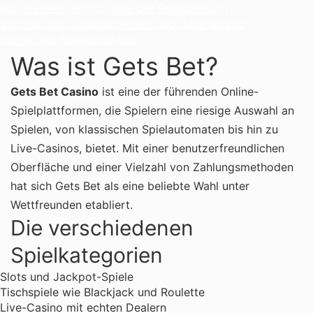
Was ist Gets Bet?
Vorteile der Registrierung
Schritte zum Login
Sicherheit und Datenschutz
Spiele und Angebote
FAQs
Was ist Gets Bet?
Gets Bet Casino
ist eine der führenden Online-
Spielplattformen, die Spielern eine riesige Auswahl an
Spielen, von klassischen Spielautomaten bis hin zu
Live-Casinos, bietet. Mit einer benutzerfreundlichen
Oberfläche und einer Vielzahl von Zahlungsmethoden
hat sich Gets Bet als eine beliebte Wahl unter
Wettfreunden etabliert.
Die verschiedenen
Spielkategorien
Slots und Jackpot-Spiele
Tischspiele wie Blackjack und Roulette
Live-Casino mit echten Dealern