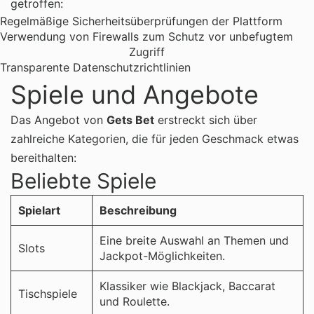
getroffen:
Regelmäßige Sicherheitsüberprüfungen der Plattform
Verwendung von Firewalls zum Schutz vor unbefugtem
Zugriff
Transparente Datenschutzrichtlinien
Spiele und Angebote
Das Angebot von
Gets Bet
erstreckt sich über
zahlreiche Kategorien, die für jeden Geschmack etwas
bereithalten:
Beliebte Spiele
Spielart
Beschreibung
Eine breite Auswahl an Themen und
Slots
Jackpot-Möglichkeiten.
Klassiker wie Blackjack, Baccarat
Tischspiele
und Roulette.