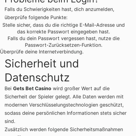
Falls du Schwierigkeiten hast, dich anzumelden,
überprüfe folgende Punkte:
Stelle sicher, dass du die richtige E-Mail-Adresse und
das korrekte Passwort eingegeben hast.
Falls du dein Passwort vergessen hast, nutze die
Passwort-Zurücksetzen-Funktion.
Überprüfe deine Internetverbindung.
Sicherheit und
Datenschutz
Bei
Gets Bet Casino
wird großer Wert auf die
Sicherheit der Spieler gelegt. Alle Daten werden mit
modernen Verschlüsselungstechnologien geschützt,
sodass deine persönlichen Informationen stets sicher
sind.
Zusätzlich werden folgende Sicherheitsmaßnahmen