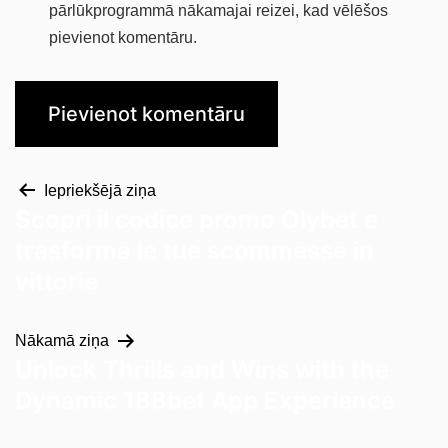
pārlūkprogrammā nākamajai reizei, kad vēlēšos
pievienot komentāru.
Iepriekšējā ziņa
Scopri il codice promo Olybet e
trasforma le tue scommesse in
vittorie
Nākamā ziņa
Unlock Thrills and Wins with the
Dynamic 188bet App Experience