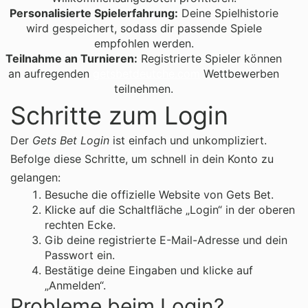
Personalisierte Spielerfahrung:
Deine Spielhistorie
wird gespeichert, sodass dir passende Spiele
empfohlen werden.
Teilnahme an Turnieren:
Registrierte Spieler können
an aufregenden
getsbetdeutche.com
Wettbewerben
teilnehmen.
Schritte zum Login
Der
Gets Bet Login
ist einfach und unkompliziert.
Befolge diese Schritte, um schnell in dein Konto zu
gelangen:
Besuche die offizielle Website von Gets Bet.
Klicke auf die Schaltfläche „Login“ in der oberen
rechten Ecke.
Gib deine registrierte E-Mail-Adresse und dein
Passwort ein.
Bestätige deine Eingaben und klicke auf
„Anmelden“.
Probleme beim Login?