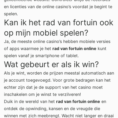
en licenties van de online casino’s voordat je begint te
spelen.
Kan ik het rad van fortuin ook
op mijn mobiel spelen?
Ja, de meeste online casino’s hebben mobiele versies
of apps waarmee je het
rad van fortuin online
kunt
spelen vanaf je smartphone of tablet.
Wat gebeurt er als ik win?
Als je wint, worden de prijzen meestal automatisch aan
je account toegevoegd. Voor grote bedragen kan het
echter zijn dat je de support van het casino moet
inschakelen om je winst te verzilveren!
Duik in de wereld van het
rad van fortuin online
en
ontdek de opwinding, kansen en de vreugde die
winnen met zich meebrengt. Wacht niet langer en draai