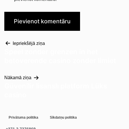
Iepriekšējā ziņa
Speel zonder grenzen in het
betoverende casino zonder limiet
Nākamā ziņa
Güvenilir lisanslı platform Lüks
casino
Privātuma politika
Sīkdatņu politika