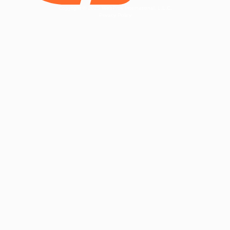
Copyright © 2025 WebPros International, L.L.C.
Privacy Policy