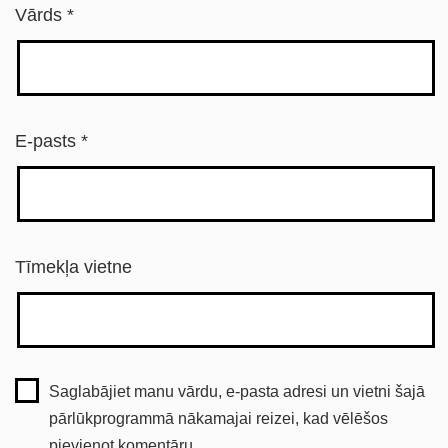
Vārds
*
E-pasts
*
Tīmekļa vietne
Saglabājiet manu vārdu, e-pasta adresi un vietni šajā
pārlūkprogrammā nākamajai reizei, kad vēlēšos
pievienot komentāru.