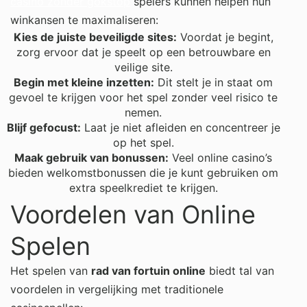
casino zonder gokstop
spelers kunnen helpen hun
winkansen te maximaliseren:
Kies de juiste beveiligde sites:
Voordat je begint,
zorg ervoor dat je speelt op een betrouwbare en
veilige site.
Begin met kleine inzetten:
Dit stelt je in staat om
gevoel te krijgen voor het spel zonder veel risico te
nemen.
Blijf gefocust:
Laat je niet afleiden en concentreer je
op het spel.
Maak gebruik van bonussen:
Veel online casino’s
bieden welkomstbonussen die je kunt gebruiken om
extra speelkrediet te krijgen.
Voordelen van Online
Spelen
Het spelen van
rad van fortuin online
biedt tal van
voordelen in vergelijking met traditionele