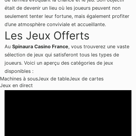
était de devenir un lieu où les joueurs peuvent non
seulement tenter leur fortune, mais également profiter
d’une atmosphère conviviale et accueillante.
Les Jeux Offerts
Au
Spinaura Casino France
, vous trouverez une vaste
sélection de jeux qui satisferont tous les types de
joueurs. Voici un aperçu des catégories de jeux
disponibles :
Machines à sous
Jeux de table
Jeux de cartes
Jeux en direct