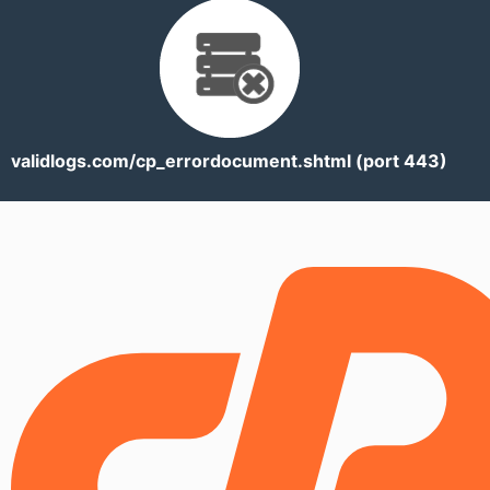
validlogs.com/cp_errordocument.shtml (port 443)