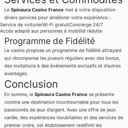
Le
Spinaura Casino France
met à votre disposition
divers services pour améliorer votre expérience :
Service de voiturier
Wi-Fi gratuit
Concierge 24/7
Accès adapté aux personnes à mobilité réduite
Programme de Fidélité
Le casino propose un programme de fidélité attrayant
qui récompense les joueurs réguliers avec des bonus,
des invitations à des événements exclusifs et d’autres
avantages.
Conclusion
En somme, le
Spinaura Casino France
se présente
comme une destination incontournable pour tous les
passionnés de jeux d’argent. Avec une offre de jeux
variée, des expériences inoubliables et des services de
premier ordre, cet établissement redéfinit les