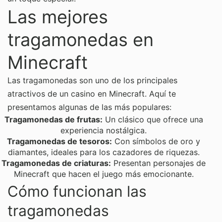
Las mejores
tragamonedas en
Minecraft
Las tragamonedas son uno de los principales
atractivos de un casino en Minecraft. Aquí te
presentamos algunas de las más populares:
Tragamonedas de frutas:
Un clásico que ofrece una
experiencia nostálgica.
Tragamonedas de tesoros:
Con símbolos de oro y
diamantes, ideales para los cazadores de riquezas.
Tragamonedas de criaturas:
Presentan personajes de
Minecraft que hacen el juego más emocionante.
Cómo funcionan las
tragamonedas