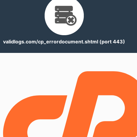
validlogs.com/cp_errordocument.shtml (port 443)