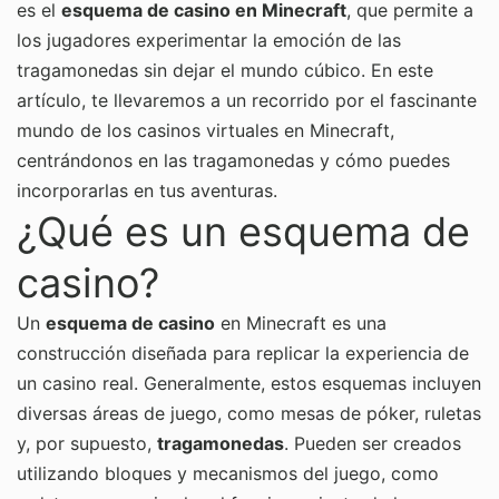
es el
esquema de casino en Minecraft
, que permite a
los jugadores experimentar la emoción de las
tragamonedas sin dejar el mundo cúbico. En este
artículo, te llevaremos a un recorrido por el fascinante
mundo de los casinos virtuales en Minecraft,
centrándonos en las tragamonedas y cómo puedes
incorporarlas en tus aventuras.
¿Qué es un esquema de
casino?
Un
esquema de casino
en Minecraft es una
construcción diseñada para replicar la experiencia de
un casino real. Generalmente, estos esquemas incluyen
diversas áreas de juego, como mesas de póker, ruletas
y, por supuesto,
tragamonedas
. Pueden ser creados
utilizando bloques y mecanismos del juego, como