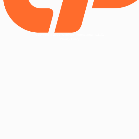
Copyright © 2025 WebPros International, L.L.C.
Privacy Policy