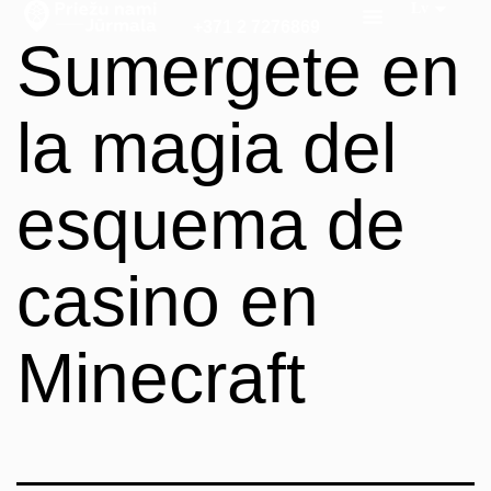
+371 2 7276869
Sumergete en
la magia del
esquema de
casino en
Minecraft