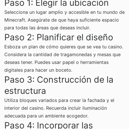
Paso 1: Elegir la ubicación
Selecciona un lugar amplio y accesible en tu mundo de
Minecraft. Asegúrate de que haya suficiente espacio
para todas las áreas que deseas incluir.
Paso 2: Planificar el diseño
Esboza un plan de cómo quieres que se vea tu casino.
Considera la cantidad de tragamonedas y mesas que
deseas tener. Puedes usar papel o herramientas
digitales para hacer un boceto.
Paso 3: Construcción de la
estructura
Utiliza bloques variados para crear la fachada y el
interior del casino. Recuerda incluir iluminación
adecuada para un ambiente acogedor.
Paso 4: Incorporar las