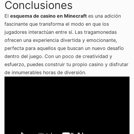
Conclusiones
El
esquema de casino en Minecraft
es una adición
fascinante que transforma el modo en que los
jugadores interactúan entre sí. Las tragamonedas
ofrecen una experiencia divertida y emocionante,
perfecta para aquellos que buscan un nuevo desafío
dentro del juego. Con un poco de creatividad y
esfuerzo, puedes construir tu propio casino y disfrutar
de innumerables horas de diversión.