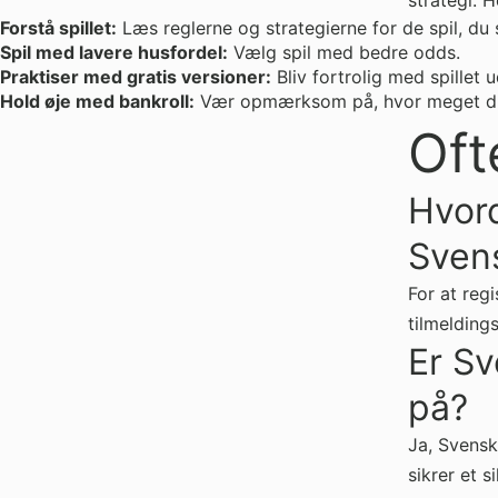
strategi. 
Forstå spillet:
Læs reglerne og strategierne for de spil, du s
Spil med lavere husfordel:
Vælg spil med bedre odds.
Praktiser med gratis versioner:
Bliv fortrolig med spillet u
Hold øje med bankroll:
Vær opmærksom på, hvor meget du s
Oft
Hvord
Sven
For at reg
tilmelding
Er Sv
på?
Ja, Svensk
sikrer et s