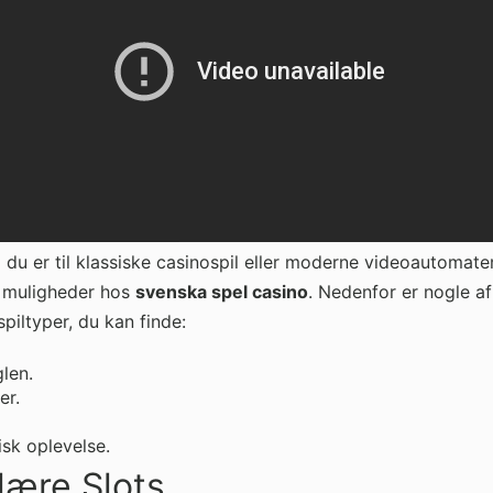
du er til klassiske casinospil eller moderne videoautomater
f muligheder hos
svenska spel casino
. Nedenfor er nogle a
piltyper, du kan finde:
len.
er.
isk oplevelse.
lære Slots