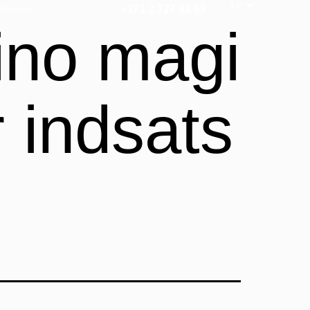
īvokļi
+371 2 727 68 69
ino magi
r indsats