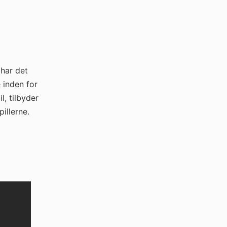
 har det
 inden for
l, tilbyder
illerne.