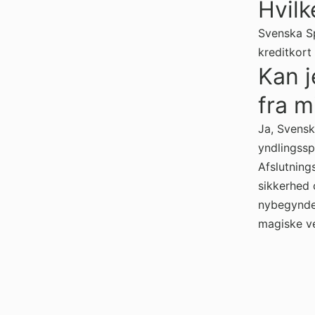
Hvil
Svenska Sp
kreditkort
Kan j
fra m
Ja, Svensk
yndlingssp
Afslutning
sikkerhed 
nybegynder
magiske ve