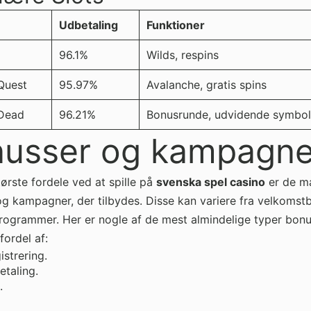
Udbetaling
Funktioner
96.1%
Wilds, respins
Quest
95.97%
Avalanche, gratis spins
Dead
96.21%
Bonusrunde, udvidende symbol
usser og kampagne
tørste fordele ved at spille på
svenska spel casino
er de m
g kampagner, der tilbydes. Disse kan variere fra velkomstb
programmer. Her er nogle af de mest almindelige typer bonu
fordel af:
strering.
etaling.
.