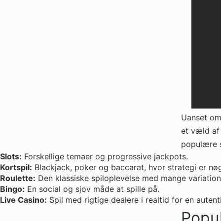
Uanset om 
et væld a
populære s
Slots:
Forskellige temaer og progressive jackpots.
Kortspil:
Blackjack, poker og baccarat, hvor strategi er nøg
Roulette:
Den klassiske spiloplevelse med mange variation
Bingo:
En social og sjov måde at spille på.
Live Casino:
Spil med rigtige dealere i realtid for en autent
Popu