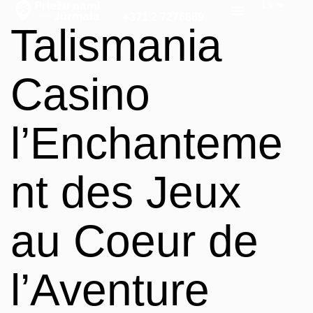
+371 2 7276869
Talismania
Casino
l’Enchanteme
nt des Jeux
au Coeur de
l’Aventure