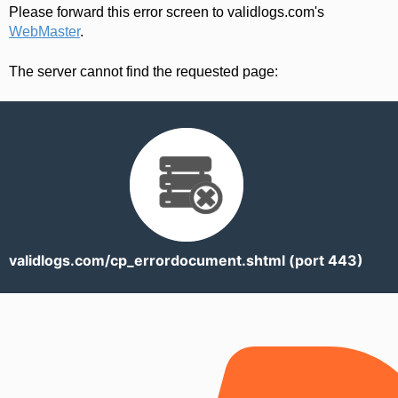
Please forward this error screen to validlogs.com's
WebMaster
.
The server cannot find the requested page:
validlogs.com/cp_errordocument.shtml (port 443)