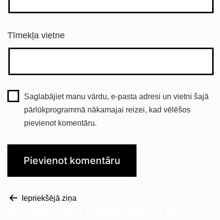
Tīmekļa vietne
Saglabājiet manu vārdu, e-pasta adresi un vietni šajā
pārlūkprogrammā nākamajai reizei, kad vēlēšos
pievienot komentāru.
Iepriekšējā ziņa
Unveiling the Hidden Gems of