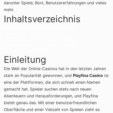
darunter Spiele, Boni, Benutzererfahrungen und vieles
mehr.
Inhaltsverzeichnis
Einleitung
Das Spielangebot von Playfina
Attraktive Boni und Promotionen
Benutzererfahrungen und Bewertungen
Zahlungsoptionen
Sicherheit und Fairness
Häufig gestellte Fragen
Einleitung
Die Welt der Online-Casinos hat in den letzten Jahren
stark an Popularität gewonnen, und
Playfina Casino
ist
eine der Plattformen, die sich schnell einen Namen
gemacht hat. Spieler suchen stets nach neuen
Abenteuern und Herausforderungen, und Playfina
bietet genau das. Mit einer benutzerfreundlichen
Oberfläche und einer Vielzahl von Spielen zieht es