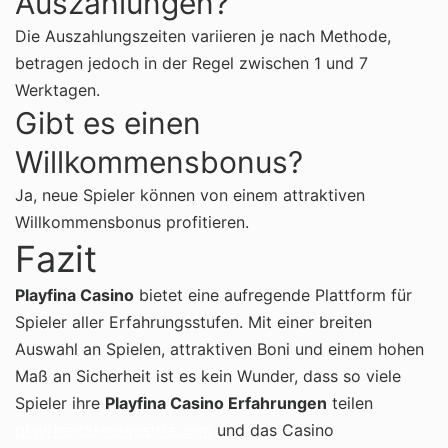
Auszahlungen?
Die Auszahlungszeiten variieren je nach Methode,
betragen jedoch in der Regel zwischen 1 und 7
Werktagen.
Gibt es einen
Willkommensbonus?
Ja, neue Spieler können von einem attraktiven
Willkommensbonus profitieren.
Fazit
Playfina Casino
bietet eine aufregende Plattform für
Spieler aller Erfahrungsstufen. Mit einer breiten
Auswahl an Spielen, attraktiven Boni und einem hohen
Maß an Sicherheit ist es kein Wunder, dass so viele
Spieler ihre
Playfina Casino Erfahrungen
teilen
playfinacasinoaustria.com
und das Casino