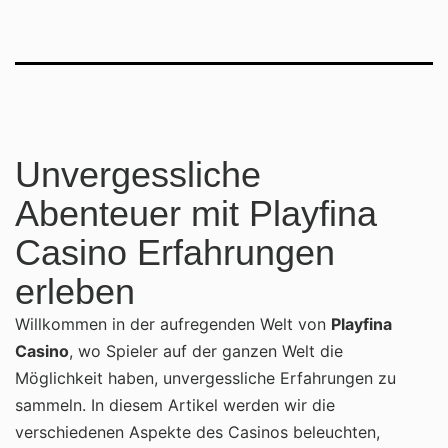
Unvergessliche
Abenteuer mit Playfina
Casino Erfahrungen
erleben
Willkommen in der aufregenden Welt von
Playfina
Casino
, wo Spieler auf der ganzen Welt die
Möglichkeit haben, unvergessliche Erfahrungen zu
sammeln. In diesem Artikel werden wir die
verschiedenen Aspekte des Casinos beleuchten,