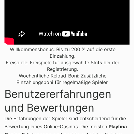
Willkommensbonus: Bis zu 200 % auf die erste
Einzahlung.
Freispiele: Freispiele für ausgewählte Slots bei der
Registrierung.
Wöchentliche Reload-Boni: Zusätzliche
Einzahlungsboni für regelmäßige Spieler.
Benutzererfahrungen
und Bewertungen
Die Erfahrungen der Spieler sind entscheidend für die
Bewertung eines Online-Casinos. Die meisten
Playfina