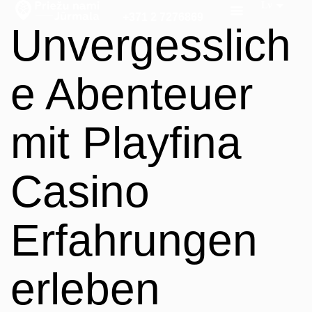
+371 2 7276869
Unvergesslich
e Abenteuer
mit Playfina
Casino
Erfahrungen
erleben