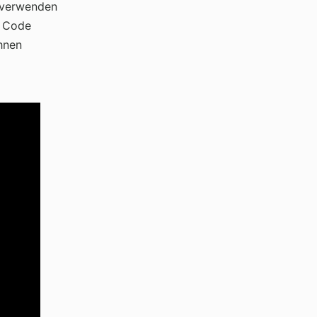
r verwenden
r Code
Ihnen