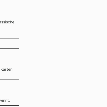
assische
 Karten
winnt.