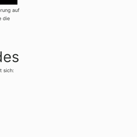
rung auf
e die
des
t sich: