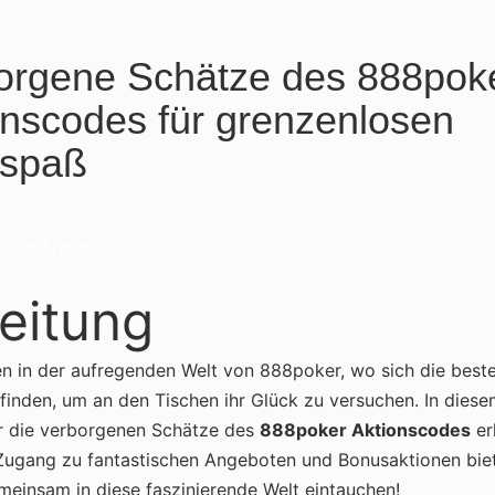
orgene Schätze des 888pok
onscodes für grenzenlosen
lspaß
ellte Fragen
leitung
 in der aufregenden Welt von 888poker, wo sich die beste
nden, um an den Tischen ihr Glück zu versuchen. In diesem
r die verborgenen Schätze des
888poker Aktionscodes
er
Zugang zu fantastischen Angeboten und Bonusaktionen biet
meinsam in diese faszinierende Welt eintauchen!