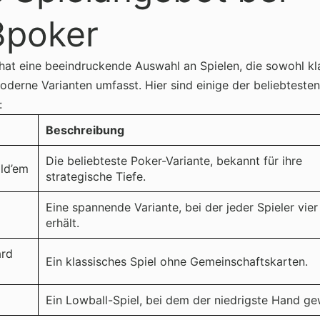
8poker
at eine beeindruckende Auswahl an Spielen, die sowohl kl
oderne Varianten umfasst. Hier sind einige der beliebtesten
:
Beschreibung
Die beliebteste Poker-Variante, bekannt für ihre
ld’em
strategische Tiefe.
Eine spannende Variante, bei der jeder Spieler vier
erhält.
ard
Ein klassisches Spiel ohne Gemeinschaftskarten.
Ein Lowball-Spiel, bei dem der niedrigste Hand ge