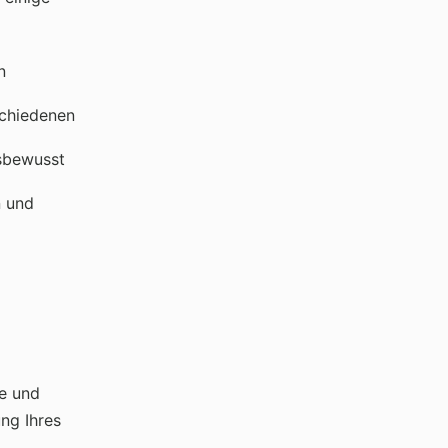
n
schiedenen
sbewusst
n und
te und
ung Ihres