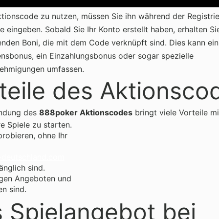
ionscode zu nutzen, müssen Sie ihn während der Registrie
e eingeben. Sobald Sie Ihr Konto erstellt haben, erhalten Si
nden Boni, die mit dem Code verknüpft sind. Dies kann ein
sbonus, ein Einzahlungsbonus oder sogar spezielle
nehmigungen umfassen.
teile des Aktionsco
ndung des
888poker Aktionscodes
bringt viele Vorteile mi
e Spiele zu starten.
robieren, ohne Ihr
-deutschland.com
änglich sind.
igen Angeboten und
en sind.
 Spielangebot bei