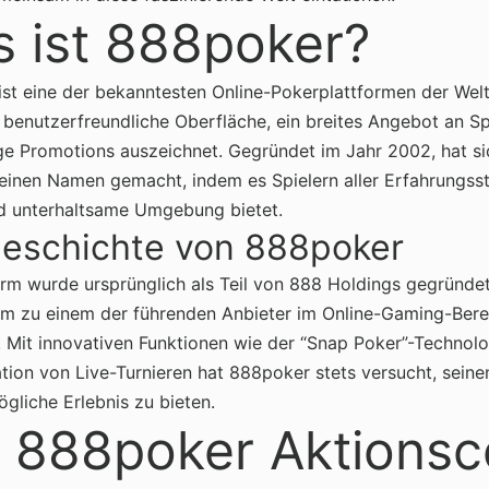
 ist 888poker?
st eine der bekanntesten Online-Pokerplattformen der Welt,
 benutzerfreundliche Oberfläche, ein breites Angebot an Sp
e Promotions auszeichnet. Gegründet im Jahr 2002, hat si
inen Namen gemacht, indem es Spielern aller Erfahrungsst
d unterhaltsame Umgebung bietet.
Geschichte von 888poker
orm wurde ursprünglich als Teil von 888 Holdings gegründe
em zu einem der führenden Anbieter im Online-Gaming-Bere
. Mit innovativen Funktionen wie der “Snap Poker”-Technol
ation von Live-Turnieren hat 888poker stets versucht, seine
gliche Erlebnis zu bieten.
 888poker Aktions