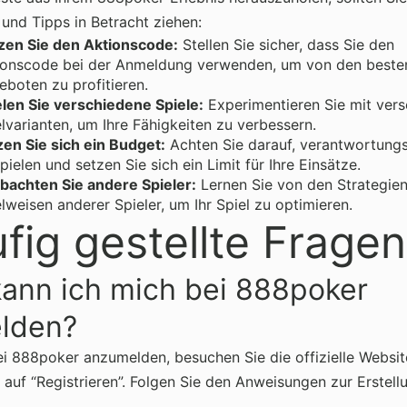
 und Tipps in Betracht ziehen:
zen Sie den Aktionscode:
Stellen Sie sicher, dass Sie den
ionscode bei der Anmeldung verwenden, um von den beste
eboten zu profitieren.
elen Sie verschiedene Spiele:
Experimentieren Sie mit ver
lvarianten, um Ihre Fähigkeiten zu verbessern.
zen Sie sich ein Budget:
Achten Sie darauf, verantwortung
pielen und setzen Sie sich ein Limit für Ihre Einsätze.
bachten Sie andere Spieler:
Lernen Sie von den Strategie
lweisen anderer Spieler, um Ihr Spiel zu optimieren.
fig gestellte Fragen
ann ich mich bei 888poker
lden?
i 888poker anzumelden, besuchen Sie die offizielle Websi
e auf “Registrieren”. Folgen Sie den Anweisungen zur Erstell