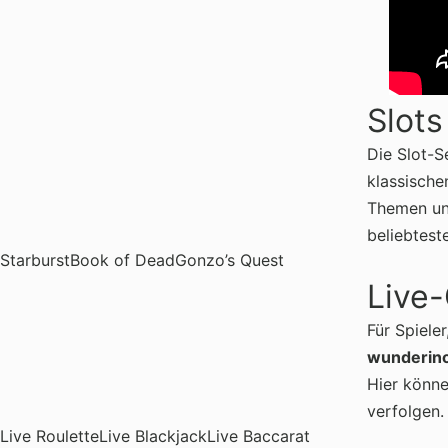
Slots
Die Slot-S
klassische
Themen und
beliebtest
Starburst
Book of Dead
Gonzo’s Quest
Live
Für Spiele
wunderino
Hier könne
verfolgen. 
Live Roulette
Live Blackjack
Live Baccarat