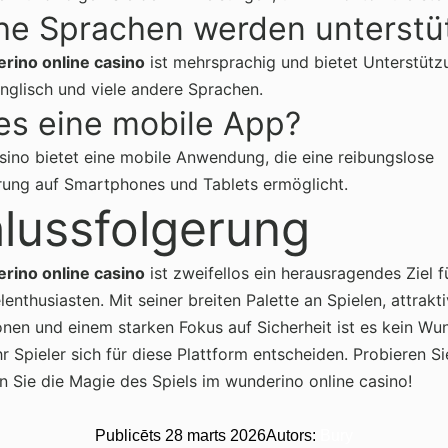
he Sprachen werden unterstü
rino online casino
ist mehrsprachig und bietet Unterstütz
nglisch und viele andere Sprachen.
es eine mobile App?
sino bietet eine mobile Anwendung, die eine reibungslose
rung auf Smartphones und Tablets ermöglicht.
lussfolgerung
rino online casino
ist zweifellos ein herausragendes Ziel fü
lenthusiasten. Mit seiner breiten Palette an Spielen, attrakt
nen und einem starken Fokus auf Sicherheit ist es kein Wu
 Spieler sich für diese Plattform entscheiden. Probieren Si
n Sie die Magie des Spiels im wunderino online casino!
Publicēts
28 marts 2026
Autors:
Bury