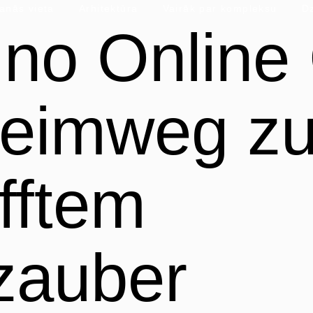
anās vieta
Arhitektūra
Vairāk par kompleksu
Dz
no Online
heimweg z
fftem
zauber