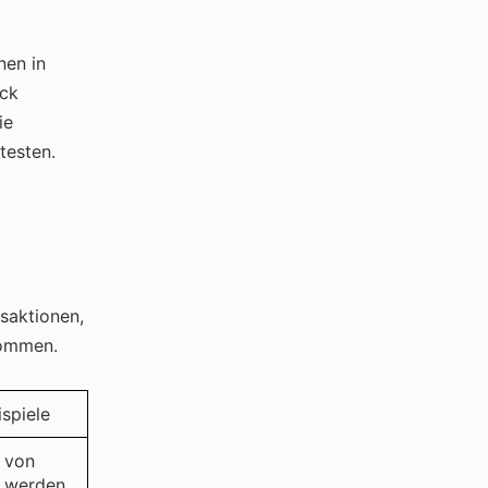
nen in
ück
ie
testen.
saktionen,
kommen.
ispiele
m von
t werden