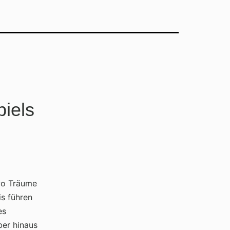
iels
wo Träume
s führen
es
ber hinaus