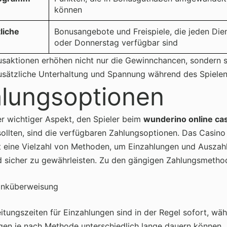
können
liche
Bonusangebote und Freispiele, die jeden Die
n
oder Donnerstag verfügbar sind
saktionen erhöhen nicht nur die Gewinnchancen, sondern 
usätzliche Unterhaltung und Spannung während des Spielen
lungsoptionen
er wichtiger Aspekt, den Spieler beim
wunderino online ca
ollten, sind die verfügbaren Zahlungsoptionen. Das Casino
t eine Vielzahl von Methoden, um Einzahlungen und Auszah
d sicher zu gewährleisten. Zu den gängigen Zahlungsmetho
nküberweisung
itungszeiten für Einzahlungen sind in der Regel sofort, wä
en je nach Methode unterschiedlich lange dauern können.