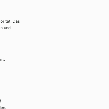
s
orität. Das
en und
rt.
f
len.