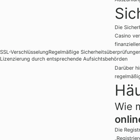
Sic
Die Sicher
Casino ve
finanziell
SSL-Verschlüsselung
Regelmäßige Sicherheitsüberprüfunge
Lizenzierung durch entsprechende Aufsichtsbehörden
Darüber hi
regelmäßig
Häu
Wie 
onlin
Die Regist
„Registrie