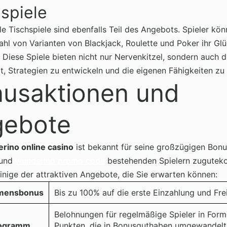
spiele
lle Tischspiele sind ebenfalls Teil des Angebots. Spieler kön
zahl von Varianten von Blackjack, Roulette und Poker ihr Gl
 Diese Spiele bieten nicht nur Nervenkitzel, sondern auch d
t, Strategien zu entwickeln und die eigenen Fähigkeiten zu 
usaktionen und
gebote
rino online casino
ist bekannt für seine großzügigen Bonu
 und
wunderino promo code
bestehenden Spielern zugute
einige der attraktiven Angebote, die Sie erwarten können:
mensbonus
Bis zu 100% auf die erste Einzahlung und Fre
Belohnungen für regelmäßige Spieler in For
ogramm
Punkten, die in Bonusguthaben umgewandel