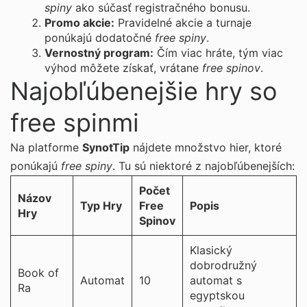
spiny
ako súčasť registračného bonusu.
Promo akcie:
Pravidelné akcie a turnaje
ponúkajú dodatočné
free spiny
.
Vernostný program:
Čím viac hráte, tým viac
výhod môžete získať, vrátane
free spinov
.
Najobľúbenejšie hry so
free spinmi
Na platforme
SynotTip
nájdete množstvo hier, ktoré
ponúkajú
free spiny
. Tu sú niektoré z najobľúbenejších:
Počet
Názov
Typ Hry
Free
Popis
Hry
Spinov
Klasický
dobrodružný
Book of
Automat
10
automat s
Ra
egyptskou