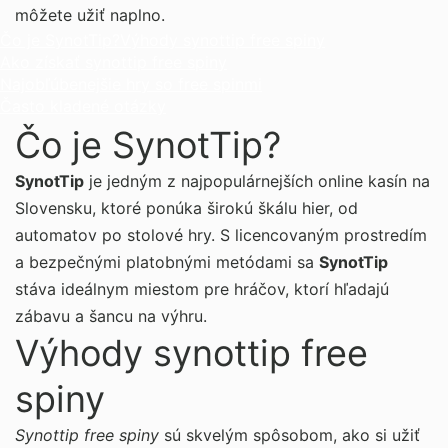
môžete užiť naplno.
Čo je SynotTip?
Výhody synottip free spiny
Ako získať synottip free spiny
Najobľúbenejšie hry so free spinmi
Často kladené otázky
Čo je SynotTip?
SynotTip
je jedným z najpopulárnejších online kasín na
Slovensku, ktoré ponúka širokú škálu hier, od
automatov po stolové hry. S licencovaným prostredím
a bezpečnými platobnými metódami sa
SynotTip
stáva ideálnym miestom pre hráčov, ktorí hľadajú
zábavu a šancu na výhru.
Výhody synottip free
spiny
Synottip free spiny
sú skvelým spôsobom, ako si užiť