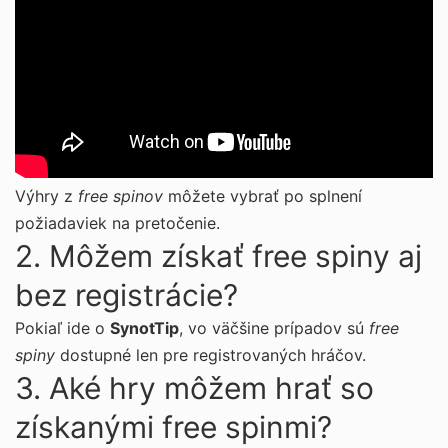
Výhry z
free spinov
môžete vybrať po splnení
požiadaviek na pretočenie.
2. Môžem získať free spiny aj
bez registrácie?
Pokiaľ ide o
SynotTip
, vo väčšine prípadov sú
free
spiny
dostupné len pre registrovaných hráčov.
3. Aké hry môžem hrať so
získanými free spinmi?