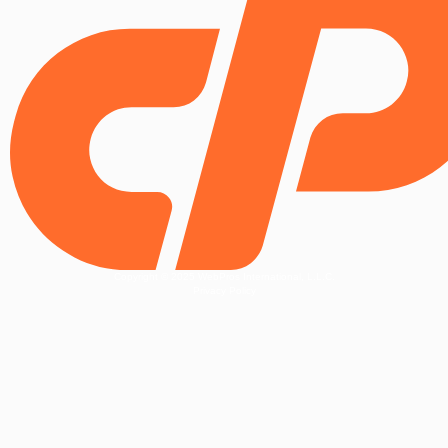
Copyright © 2025 WebPros International, L.L.C.
Privacy Policy