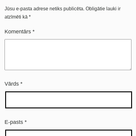
Jūsu e-pasta adrese netiks publicēta.
Obligātie lauki ir
atzīmēti kā
*
Komentārs
*
Vārds
*
E-pasts
*