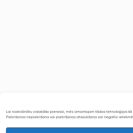
Lai nodrošinātu vislabāko pieredzi, mēs izmantojam tādas tehnoloģijas kā s
Piekrišanas nepiekrišana vai piekrišanas atsaukšana var negatīvi ietekmēt 