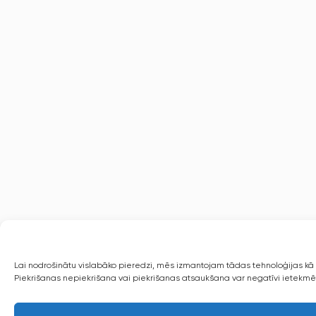
Lai nodrošinātu vislabāko pieredzi, mēs izmantojam tādas tehnoloģijas kā s
Piekrišanas nepiekrišana vai piekrišanas atsaukšana var negatīvi ietekmēt 