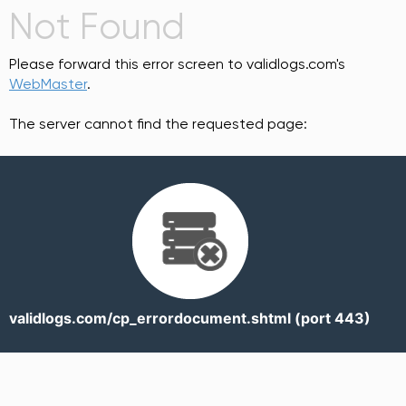
Not Found
Please forward this error screen to validlogs.com's
WebMaster
.
The server cannot find the requested page:
validlogs.com/cp_errordocument.shtml (port 443)