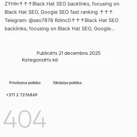
ZYHIn↑↑↑Black Hat SEO backlinks, focusing on
Black Hat SEO, Google SEO fast ranking ↑↑↑
Telegram: @seo7878 Rdmc0↑↑↑Black Hat SEO
backlinks, focusing on Black Hat SEO, Google…
Turpiniet lasīt
Publicēts
21 decembris 2025
Kategorizēts kā
riverbelle-casino-nz.com
Privātuma politika
Sīkdatņu politika
+371 2 7276869
404