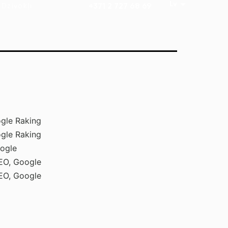
Dzīvokļi
+371 2 727 68 69
gle Raking
gle Raking
ogle
EO, Google
EO, Google