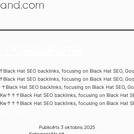
band.com
šanās vieta
Arhitektūra
Vairāk par kompleksu
z nosaukuma
lack Hat SEO backlinks, focusing on Black Hat SEO, Goo
lack Hat SEO backlinks, focusing on Black Hat SEO, Goo
Black Hat SEO backlinks, focusing on Black Hat SEO, Go
gKw↑↑↑Black Hat SEO backlinks, focusing on Black Hat S
gKw↑↑↑Black Hat SEO backlinks, focusing on Black Hat S
urpiniet lasīt
Publicēts
3 oktobris 2025