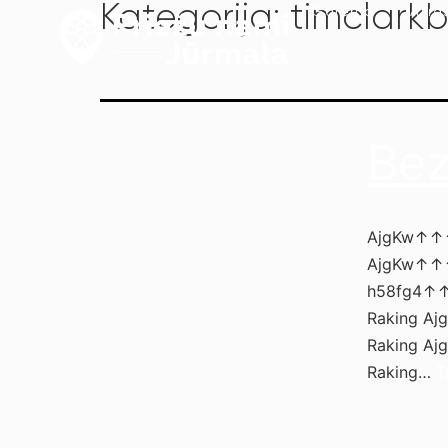
Kategorija:
timclark
Galerija
Atra
Be
AjgKw↑↑↑B
AjgKw↑↑↑B
h58fg4↑↑↑
Raking Aj
Raking Aj
Raking…
T