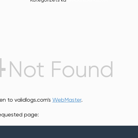
Kategorizēts kā
timclarkband.com
4
Not Found
een to validlogs.com's
WebMaster
.
requested page: