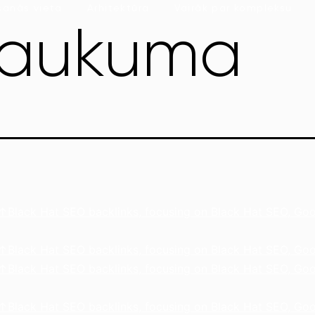
šanās vieta
Arhitektūra
Vairāk par kompleksu
saukuma
lack Hat SEO backlinks, focusing on Black Hat SEO, Goo
lack Hat SEO backlinks, focusing on Black Hat SEO, Goo
lack Hat SEO backlinks, focusing on Black Hat SEO, Goo
lack Hat SEO backlinks, focusing on Black Hat SEO, Goo