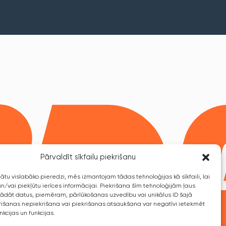
Pārvaldīt sīkfailu piekrišanu
ātu vislabāko pieredzi, mēs izmantojam tādas tehnoloģijas kā sīkfaili, lai
n/vai piekļūtu ierīces informācijai. Piekrišana šīm tehnoloģijām ļaus
dāt datus, piemēram, pārlūkošanas uzvedību vai unikālus ID šajā
krišanas nepiekrišana vai piekrišanas atsaukšana var negatīvi ietekmēt
nkcijas un funkcijas.