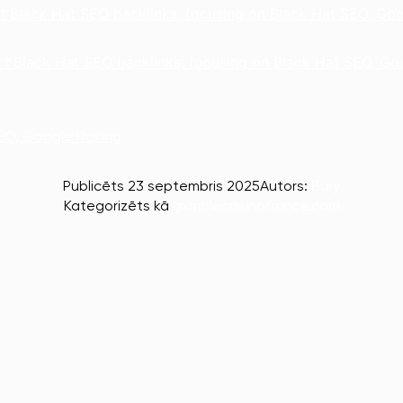
lack Hat SEO backlinks, focusing on Black Hat SEO, Goo
lack Hat SEO backlinks, focusing on Black Hat SEO, Go
EO, Google Raking
Publicēts
23 septembris 2025
Autors:
Bury
Kategorizēts kā
gxmblecasinofrance.com