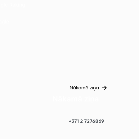
gle Raking
ogle
Nākamā ziņa
Nākamā ziņa
+371 2 7276869