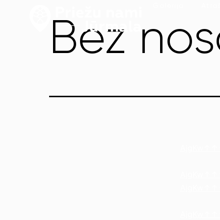
Galerija
Atra
Bez no
AjgKw↑↑↑B
AjgKw↑↑↑B
AjgKw↑↑↑B
AjgKw↑↑↑B