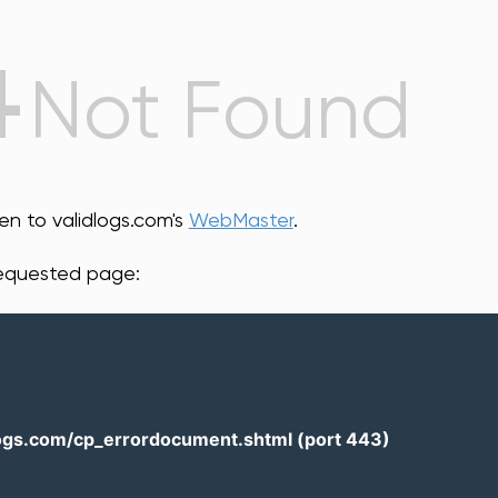
4
Not Found
een to validlogs.com's
WebMaster
.
requested page:
logs.com/cp_errordocument.shtml (port 443)