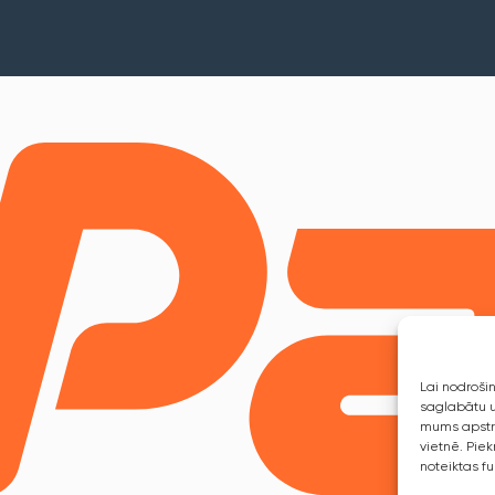
Lai nodrošin
saglabātu u
mums apstrā
vietnē. Pie
noteiktas fu