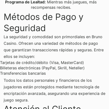
Programa de Lealtad:
Mientras más juegues, más
recompensas recibes.
Métodos de Pago y
Seguridad
La seguridad y comodidad son primordiales en Bruno
Casino. Ofrecen una variedad de métodos de pago
que garantizan transacciones rápidas y seguras. Entre
ellos se incluyen:
Tarjetas de crédito/débito (Visa, MasterCard)
Billeteras electrónicas (PayPal, Skrill, Neteller)
Transferencias bancarias
Todos los datos personales y financieros de los
jugadores están protegidos mediante tecnología de
encriptación avanzada, asegurando una experiencia de
juego segura.