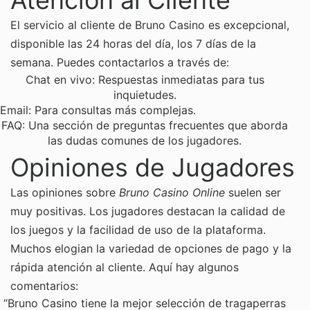
Atención al Cliente
El servicio al cliente de Bruno Casino es excepcional,
disponible las 24 horas del día, los 7 días de la
semana. Puedes contactarlos a través de:
Chat en vivo: Respuestas inmediatas para tus
inquietudes.
Email: Para consultas más complejas.
FAQ: Una sección de preguntas frecuentes que aborda
las dudas comunes de los jugadores.
Opiniones de Jugadores
Las opiniones sobre
Bruno Casino Online
suelen ser
muy positivas. Los jugadores destacan la calidad de
los juegos y la facilidad de uso de la plataforma.
Muchos elogian la variedad de opciones de pago y la
rápida atención al cliente. Aquí hay algunos
comentarios:
“Bruno Casino tiene la mejor selección de tragaperras