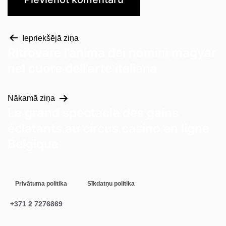
Iepriekšējā ziņa
Ritrovare l’anima dei nomini magyar
nel cuore dell’arte italiana
Nākamā ziņa
Le grand spectacle des gains
éclatants au circus casino en ligne
Belgique
Privātuma politika
Sīkdatņu politika
+371 2 7276869