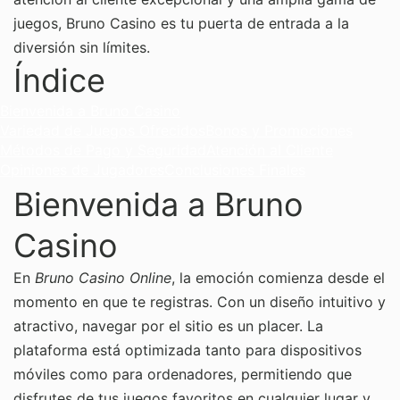
juegos, Bruno Casino es tu puerta de entrada a la
diversión sin límites.
Índice
Bienvenida a Bruno Casino
Variedad de Juegos Ofrecidos
Bonos y Promociones
Métodos de Pago y Seguridad
Atención al Cliente
Opiniones de Jugadores
Conclusiones Finales
Bienvenida a Bruno
Casino
En
Bruno Casino Online
, la emoción comienza desde el
momento en que te registras. Con un diseño intuitivo y
atractivo, navegar por el sitio es un placer. La
plataforma está optimizada tanto para dispositivos
móviles como para ordenadores, permitiendo que
disfrutes de tus juegos favoritos en cualquier lugar y