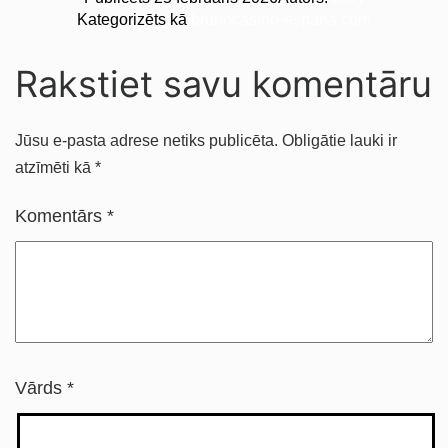
Kategorizēts kā
brunocasino-espana.com
Rakstiet savu komentāru
Jūsu e-pasta adrese netiks publicēta.
Obligātie lauki ir
atzīmēti kā
*
Komentārs
*
Vārds
*