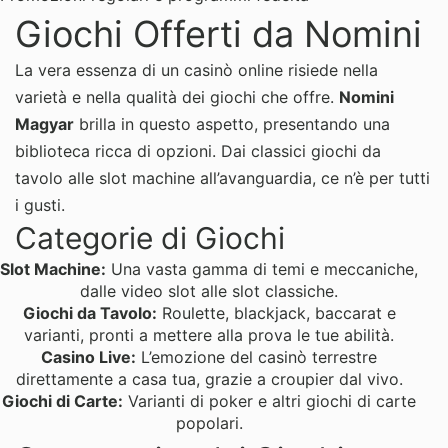
Giochi Offerti da Nomini
La vera essenza di un casinò online risiede nella
varietà e nella qualità dei giochi che offre.
Nomini
Magyar
brilla in questo aspetto, presentando una
biblioteca ricca di opzioni. Dai classici giochi da
tavolo alle slot machine all’avanguardia, ce n’è per tutti
i gusti.
Categorie di Giochi
Slot Machine:
Una vasta gamma di temi e meccaniche,
dalle video slot alle slot classiche.
Giochi da Tavolo:
Roulette, blackjack, baccarat e
varianti, pronti a mettere alla prova le tue abilità.
Casino Live:
L’emozione del casinò terrestre
direttamente a casa tua, grazie a croupier dal vivo.
Giochi di Carte:
Varianti di poker e altri giochi di carte
popolari.