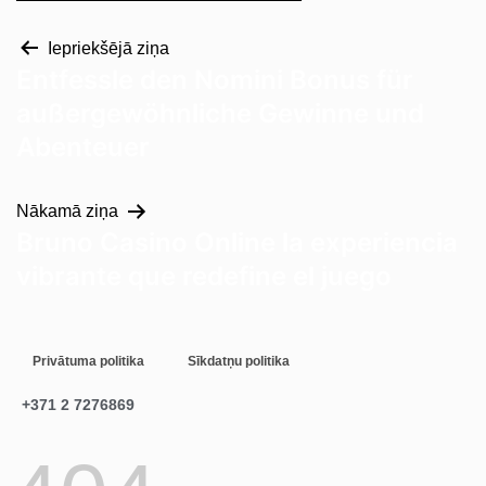
Iepriekšējā ziņa
Entfessle den Nomini Bonus für
außergewöhnliche Gewinne und
Abenteuer
Nākamā ziņa
Bruno Casino Online la experiencia
vibrante que redefine el juego
Privātuma politika
Sīkdatņu politika
+371 2 7276869