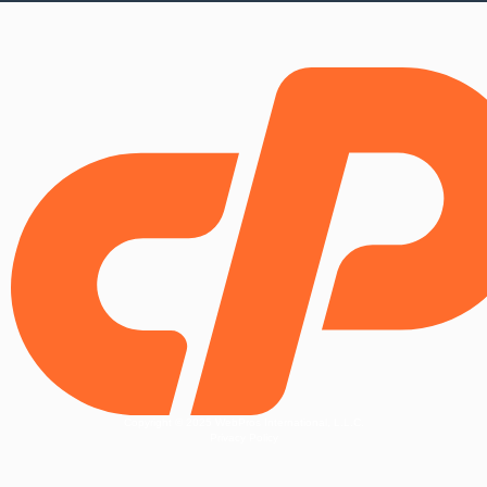
Copyright © 2025 WebPros International, L.L.C.
Privacy Policy