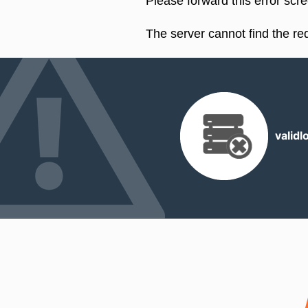
Please forward this error scr
The server cannot find the r
valid