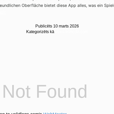
eundlichen Oberfläche bietet diese App alles, was ein Spie
asīt
Publicēts
10 marts 2026
Kategorizēts kā
vox-casinode.com
4
Not Found