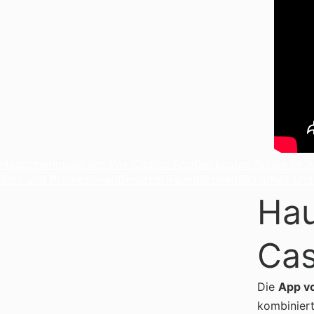
Hauptmerkmale der Vox Casino App
Die besten Spiele im 
Boni und Promotionen
Benutzerfreundlichkeit
Sicherheit un
Hau
Cas
Die
App v
kombiniert