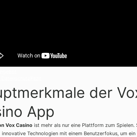
Angebot
d Datenschutz
Fazit
ptmerkmale der Vo
ino App
on Vox Casino
ist mehr als nur eine Plattform zum Spielen. 
 innovative Technologien mit einem Benutzerfokus, um ein