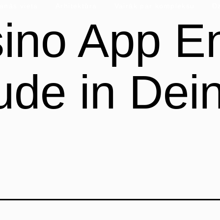
anās vieta
Arhitektūra
Vairāk par kompleksu
Dz
ino App En
ude in Dei