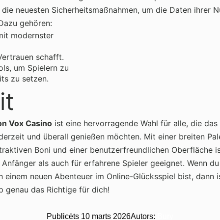
die neuesten Sicherheitsmaßnahmen, um die Daten ihrer N
 Dazu gehören:
mit modernster
Vertrauen schafft.
ls, um Spielern zu
ts zu setzen.
it
on Vox Casino
ist eine hervorragende Wahl für alle, die das
ederzeit und überall genießen möchten. Mit einer breiten Pal
ttraktiven Boni und einer benutzerfreundlichen Oberfläche is
 Anfänger als auch für erfahrene Spieler geeignet. Wenn du
 einem neuen Abenteuer im Online-Glücksspiel bist, dann i
 genau das Richtige für dich!
Publicēts
10 marts 2026
Autors:
Bury