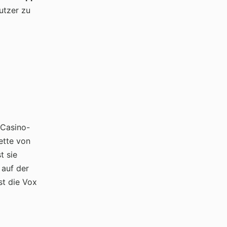
utzer zu
 Casino-
ette von
t sie
 auf der
st die Vox