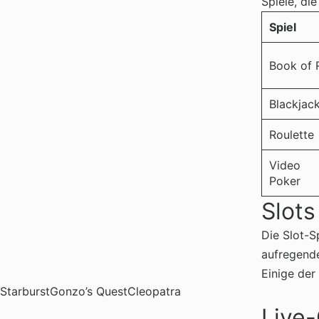
Spiele, di
Spiel
Book of 
Blackjac
Roulette
Video
Poker
Slots
Die Slot-S
aufregende
Einige der
Starburst
Gonzo’s Quest
Cleopatra
Live-