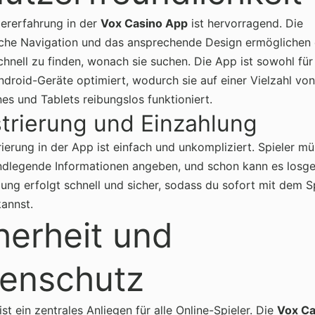
ererfahrung in der
Vox Casino App
ist hervorragend. Die
iche Navigation und das ansprechende Design ermöglichen
chnell zu finden, wonach sie suchen. Die App ist sowohl für
ndroid-Geräte optimiert, wodurch sie auf einer Vielzahl von
s und Tablets reibungslos funktioniert.
trierung und Einzahlung
rierung in der App ist einfach und unkompliziert. Spieler m
ndlegende Informationen angeben, und schon kann es losg
lung erfolgt schnell und sicher, sodass du sofort mit dem S
annst.
herheit und
enschutz
ist ein zentrales Anliegen für alle Online-Spieler. Die
Vox Ca