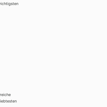
ichtigsten
reiche
liebtesten