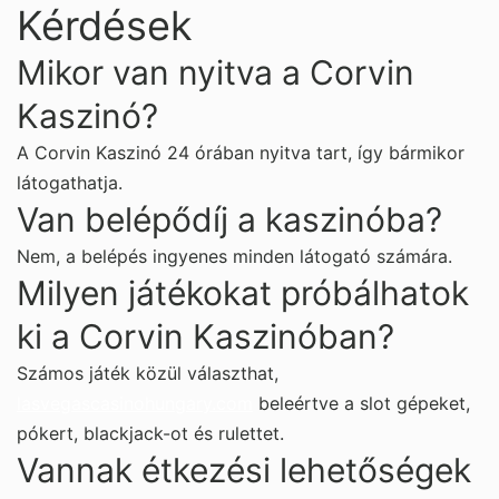
Kérdések
Mikor van nyitva a Corvin
Kaszinó?
A Corvin Kaszinó 24 órában nyitva tart, így bármikor
látogathatja.
Van belépődíj a kaszinóba?
Nem, a belépés ingyenes minden látogató számára.
Milyen játékokat próbálhatok
ki a Corvin Kaszinóban?
Számos játék közül választhat,
lasvegascasinohungary.com
beleértve a slot gépeket,
pókert, blackjack-ot és rulettet.
Vannak étkezési lehetőségek