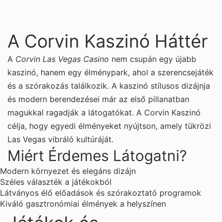
A Corvin Kaszinó Háttér
Játékok és Szolgáltatások
Szórakozás és Ételek
Látnivalók a Környéken
Gyakran Ismételt Kérdések
A Corvin Kaszinó Háttér
A
Corvin Las Vegas Casino
nem csupán egy újabb
kaszinó, hanem egy élménypark, ahol a szerencsejáték
és a szórakozás találkozik. A kaszinó stílusos dizájnja
és modern berendezései már az első pillanatban
magukkal ragadják a látogatókat. A Corvin Kaszinó
célja, hogy egyedi élményeket nyújtson, amely tükrözi
Las Vegas vibráló kultúráját.
Miért Érdemes Látogatni?
Modern környezet és elegáns dizájn
Széles választék a játékokból
Látványos élő előadások és szórakoztató programok
Kiváló gasztronómiai élmények a helyszínen