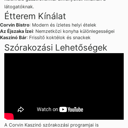
látogatóknak.
Étterem Kínálat
Corvin Bistro
: Modern és ízletes helyi ételek
Az Éjszaka Ízei
: Nemzetközi konyha különlegességei
Kaszinó Bár
: Frissítő koktélok és snackek
Szórakozási Lehetőségek
A Corvin Kaszinó szórakozási programjai is