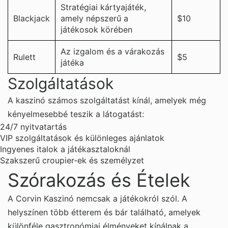
Stratégiai kártyajáték,
Blackjack
amely népszerű a
$10
játékosok körében
Az izgalom és a várakozás
Rulett
$5
játéka
Szolgáltatások
A kaszinó számos szolgáltatást kínál, amelyek még
kényelmesebbé teszik a látogatást:
24/7 nyitvatartás
VIP szolgáltatások és különleges ajánlatok
Ingyenes italok a játékasztaloknál
Szakszerű croupier-ek és személyzet
Szórakozás és Ételek
A Corvin Kaszinó nemcsak a játékokról szól. A
helyszínen több étterem és bár található, amelyek
különféle gasztronómiai élményeket kínálnak a