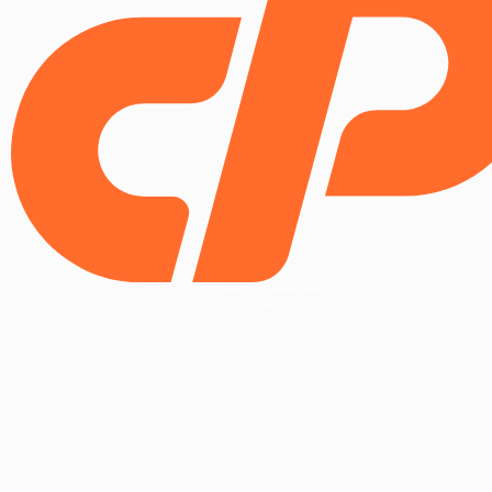
Copyright © 2025 WebPros International, L.L.C.
Privacy Policy