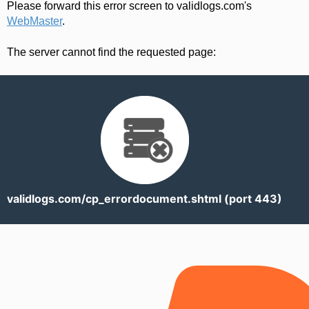
Please forward this error screen to validlogs.com's
WebMaster
.
The server cannot find the requested page:
validlogs.com/cp_errordocument.shtml (port 443)