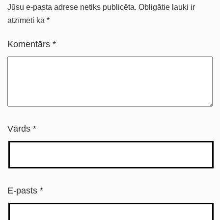
Jūsu e-pasta adrese netiks publicēta.
Obligātie lauki ir
atzīmēti kā
*
Komentārs
*
Vārds
*
E-pasts
*