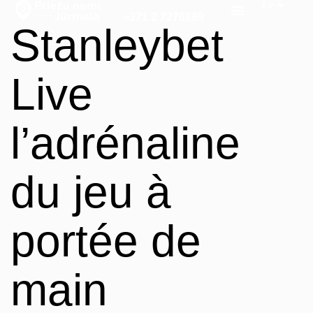
+371 2 7276869
Stanleybet
Live
l’adrénaline
du jeu à
portée de
main