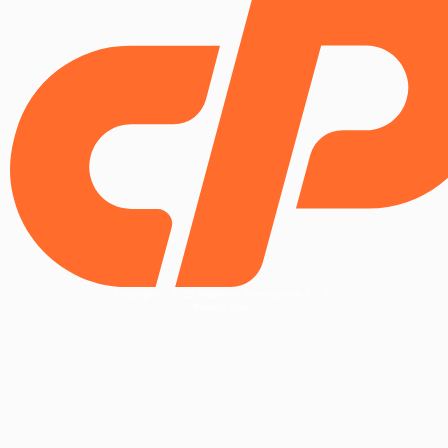
Copyright © 2025 WebPros International, L.L.C.
Privacy Policy