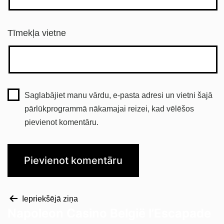
Tīmekļa vietne
Saglabājiet manu vārdu, e-pasta adresi un vietni šajā
pārlūkprogrammā nākamajai reizei, kad vēlēšos
pievienot komentāru.
Iepriekšējā ziņa
Napoleon Casino België l’Escapade