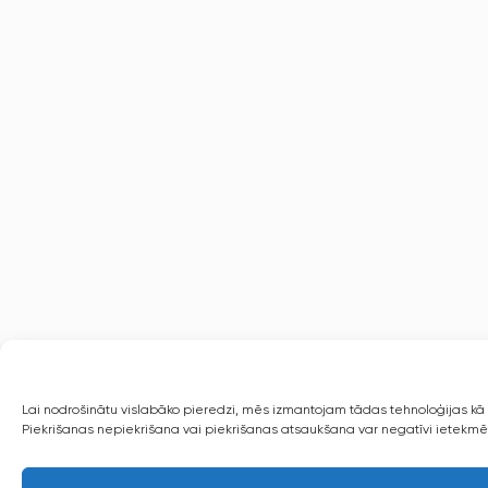
Lai nodrošinātu vislabāko pieredzi, mēs izmantojam tādas tehnoloģijas kā s
Piekrišanas nepiekrišana vai piekrišanas atsaukšana var negatīvi ietekmēt 