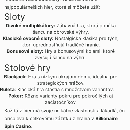
najpopulárnejších hier, ktoré si môžete užiť:
Sloty
Divoké multiplikátory:
Zábavná hra, ktorá ponúka
šancu na obrovské výhry.
Klasické ovocné sloty:
Nostalgická klasika pre tých,
ktorí uprednostňujú tradičné hranie.
Bonusové sloty:
Hry s bonusovými kolami, ktoré
zvyšujú šancu na výhru.
Stolové hry
Blackjack:
Hra s nízkym okrajom domu, ideálna pre
strategických hráčov.
Ruleta:
Klasická hra šťastia s množstvom variantov.
Poker:
Rôzne varianty pokru pre pokročilých aj
začiatočníkov.
Každá z hier má svoje unikátne vlastnosti a lákadlá, čo
prispieva k celkovému zážitku z hrania v
Billionaire
Spin Casino
.