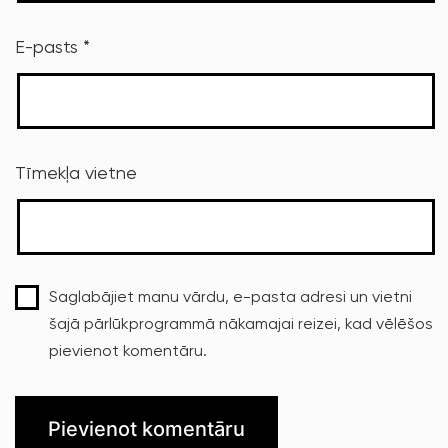
E-pasts
*
Tīmekļa vietne
Saglabājiet manu vārdu, e-pasta adresi un vietni
šajā pārlūkprogrammā nākamajai reizei, kad vēlēšos
pievienot komentāru.