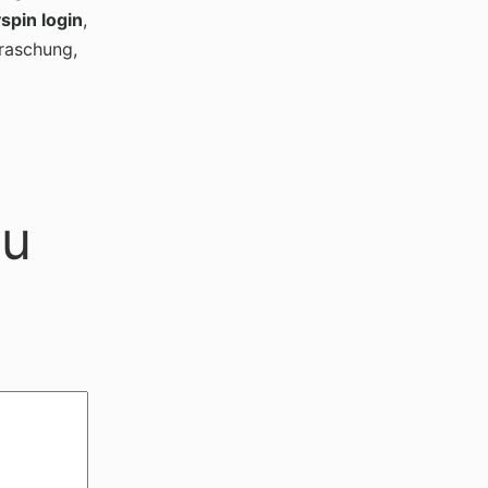
yspin login
,
rraschung,
ru