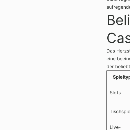
aufregende
Bel
Cas
Das Herzst
eine beein
der belieb
Spielty
Slots
Tischspie
Live-