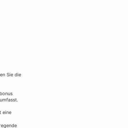
len Sie die
bonus
 umfasst.
t eine
fregende