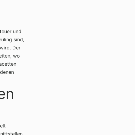
teuer und
uling sind,
wird. Der
eiten, wo
Facetten
edenen
en
elt
ittstellen