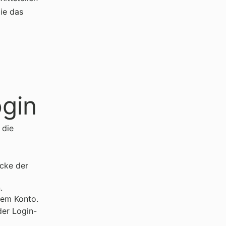
die das
ogin
 die
Ecke der
.
rem Konto.
der Login-