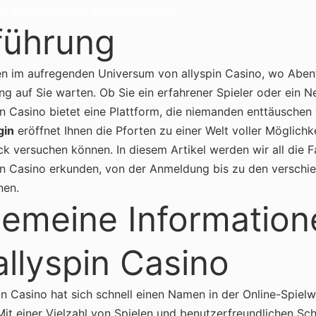
n allyspin
Häufig gestellte Fragen
führung
n im aufregenden Universum von allyspin Casino, wo Aben
ng auf Sie warten. Ob Sie ein erfahrener Spieler oder ein Ne
in Casino bietet eine Plattform, die niemanden enttäuschen 
gin
eröffnet Ihnen die Pforten zu einer Welt voller Möglichk
ück versuchen können. In diesem Artikel werden wir all die 
in Casino erkunden, von der Anmeldung bis zu den verschi
nen.
gemeine Information
allyspin Casino
in Casino hat sich schnell einen Namen in der Online-Spielw
it einer Vielzahl von Spielen und benutzerfreundlichen Schn