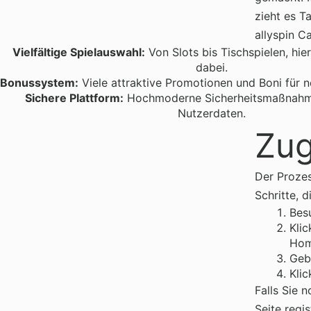
zieht es T
allyspin C
Vielfältige Spielauswahl:
Von Slots bis Tischspielen, hier
dabei.
Bonussystem:
Viele attraktive Promotionen und Boni für n
Sichere Plattform:
Hochmoderne Sicherheitsmaßnahme
Nutzerdaten.
Zug
Der Proze
Schritte, 
Besu
Klic
Hom
Gebe
Kli
Falls Sie 
Seite regi