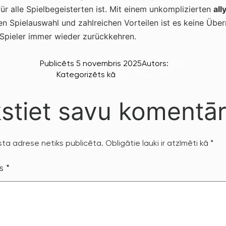
für alle Spielbegeisterten ist. Mit einem unkomplizierten
all
ten Spielauswahl und zahlreichen Vorteilen ist es keine Übe
 Spieler immer wieder zurückkehren.
Publicēts
5 novembris 2025
Autors:
Bury
Kategorizēts kā
allyspinde.net
stiet savu komentā
ta adrese netiks publicēta.
Obligātie lauki ir atzīmēti kā
*
rs
*