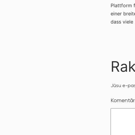
Plattform 
einer brei
dass viele
Rak
Jūsu e-pas
Komentā