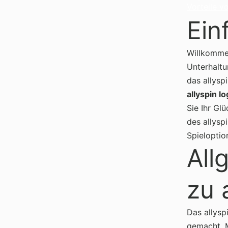
Vorteile vo
Ein
Willkomme
Unterhaltu
das allysp
allyspin lo
Sie Ihr Gl
des allysp
Spieloptio
All
zu 
Das allysp
gemacht. M