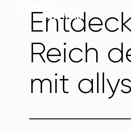
Galerija
Atra
Entdeck
Reich d
mit ally