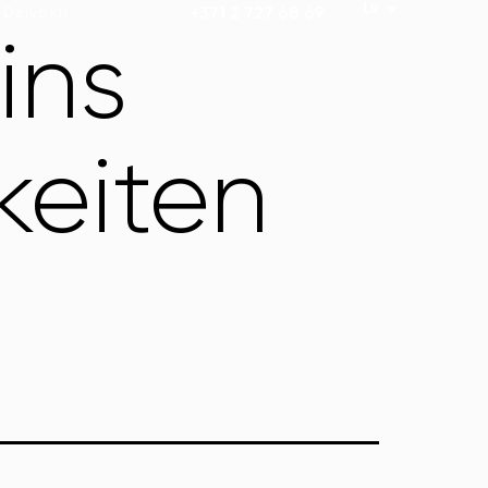
Dzīvokļi
+371 2 727 68 69
ins
keiten