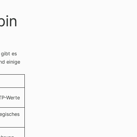
pin
 gibt es
nd einige
TP-Werte
tegisches