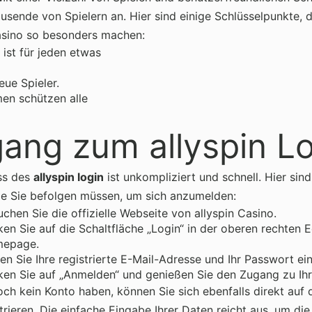
ausende von Spielern an. Hier sind einige Schlüsselpunkte, 
asino so besonders machen:
 ist für jeden etwas
eue Spieler.
n schützen alle
ang zum allyspin L
ss des
allyspin login
ist unkompliziert und schnell. Hier sind
die Sie befolgen müssen, um sich anzumelden:
chen Sie die offizielle Webseite von allyspin Casino.
ken Sie auf die Schaltfläche „Login“ in der oberen rechten 
epage.
n Sie Ihre registrierte E-Mail-Adresse und Ihr Passwort ein
cken Sie auf „Anmelden“ und genießen Sie den Zugang zu Ih
noch kein Konto haben, können Sie sich ebenfalls direkt auf 
strieren. Die einfache Eingabe Ihrer Daten reicht aus, um die