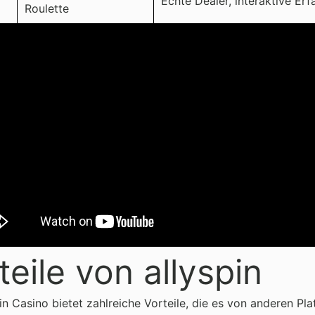
Echte Dealer, interaktive Er
Roulette
teile von allyspin
in Casino bietet zahlreiche Vorteile, die es von anderen Pl