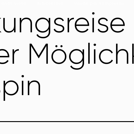
šanās vieta
Arhitektūra
Vairāk par kompleksu
ungsreise 
er Möglich
spin