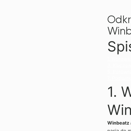
Odkr
Winb
Spi
1. Wprowa
3. Kluczo
5. Porówna
7. Podsum
1. 
Win
Winbeatz 
pasją do m