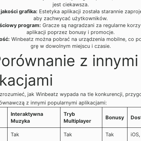
jest ciekawsza.
jakości grafika:
Estetyka aplikacji została starannie zapro
aby zachwycać użytkowników.
ościowy program:
Gracze są nagradzani za regularne korzy
aplikacji poprzez bonusy i promocje.
ość:
Winbeatz można pobrać na urządzenia mobilne, co p
grę w dowolnym miejscu i czasie.
Porównanie z innymi
ikacjami
 zrozumieć, jak Winbeatz wypada na tle konkurencji, przy
ównawczą z innymi popularnymi aplikacjami:
Interaktywna
Tryb
Bonusy
Dos
Muzyka
Multiplayer
z
Tak
Tak
Tak
iOS,