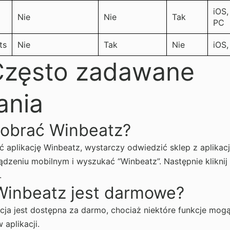
iOS,
Nie
Nie
Tak
PC
ts
Nie
Tak
Nie
iOS,
Często zadawane
ania
pobrać Winbeatz?
 aplikację Winbeatz, wystarczy odwiedzić sklep z aplikac
dzeniu mobilnym i wyszukać “Winbeatz”. Następnie kliknij
.
Winbeatz jest darmowe?
acja jest dostępna za darmo, chociaż niektóre funkcje mo
aplikacji.