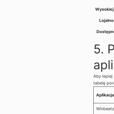
Wysokiej 
Lojaln
Dostępn
5. 
apl
Aby lepiej
tabelę por
Aplikacja
Winbeat