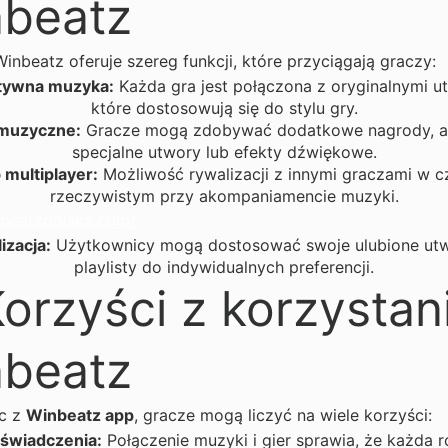
beatz
Winbeatz oferuje szereg funkcji, które przyciągają graczy:
ktywna muzyka:
Każda gra jest połączona z oryginalnymi u
które dostosowują się do stylu gry.
muzyczne:
Gracze mogą zdobywać dodatkowe nagrody, a
specjalne utwory lub efekty dźwiękowe.
 multiplayer:
Możliwość rywalizacji z innymi graczami w c
rzeczywistym przy akompaniamencie muzyki.
nbeatzpolska.com/
izacja:
Użytkownicy mogą dostosować swoje ulubione utw
playlisty do indywidualnych preferencji.
Korzyści z korzystan
beatz
ąc z
Winbeatz app
, gracze mogą liczyć na wiele korzyści:
świadczenia:
Połączenie muzyki i gier sprawia, że każda 