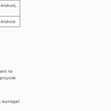
 Android,
 Android
jami na
 przycisk
gą wymagać