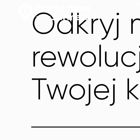
Galerija
Atra
Odkryj
rewoluc
Twojej k